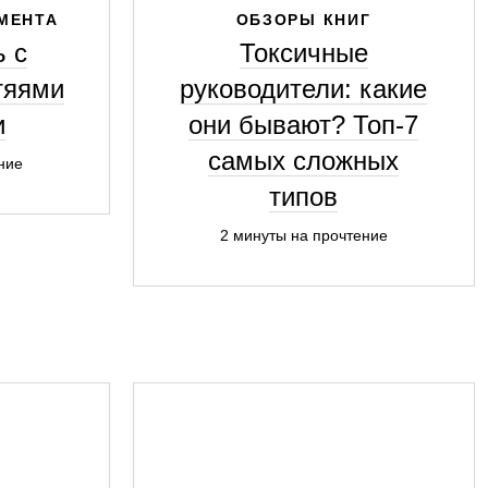
МЕНТА
ОБЗОРЫ КНИГ
ь с
Токсичные
тяями
руководители: какие
и
они бывают? Топ-7
самых сложных
ние
типов
2 минуты на прочтение