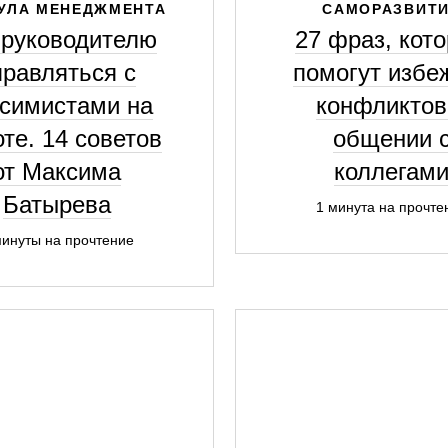
УЛА МЕНЕДЖМЕНТА
САМОРАЗВИТ
 руководителю
27 фраз, кот
правляться с
помогут избе
симистами на
конфликтов
те. 14 советов
общении 
от Максима
коллегам
Батырева
1 минута на прочте
минуты на прочтение