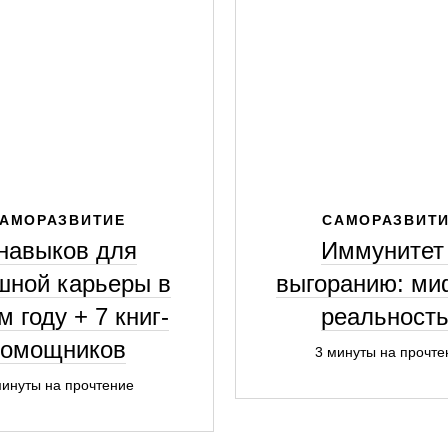
АМОРАЗВИТИЕ
САМОРАЗВИТ
 навыков для
Иммунитет
шной карьеры в
выгоранию: ми
м году + 7 книг-
реальност
помощников
3 минуты на прочте
минуты на прочтение