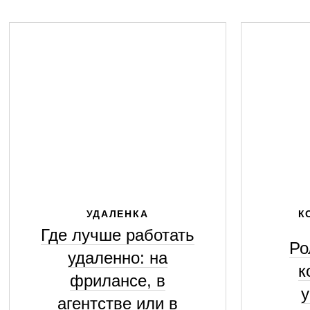
УДАЛЕНКА
К
Где лучше работать
Ро
удаленно: на
к
фрилансе, в
у
агентстве или в