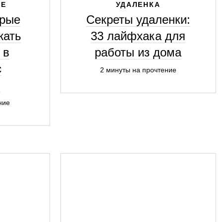
ИЕ
УДАЛЕНКА
орые
Секреты удаленки:
жать
33 лайфхака для
 в
работы из дома
с
2 минуты на прочтение
и
ние