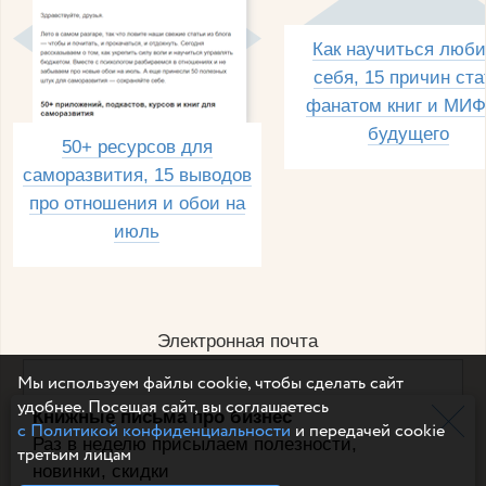
Как научиться люби
себя, 15 причин ста
фанатом книг и МИФ
будущего
50+ ресурсов для
саморазвития, 15 выводов
про отношения и обои на
июль
Электронная почта
Мы используем файлы cookie, чтобы сделать сайт
удобнее. Посещая сайт, вы соглашаетесь
Книжные письма про бизнес
Например, dulsineya@gmail.com
с Политикой конфиденциальности
и передачей cookie
Без спама и смс
Раз в неделю присылаем полезности,
третьим лицам
новинки, скидки