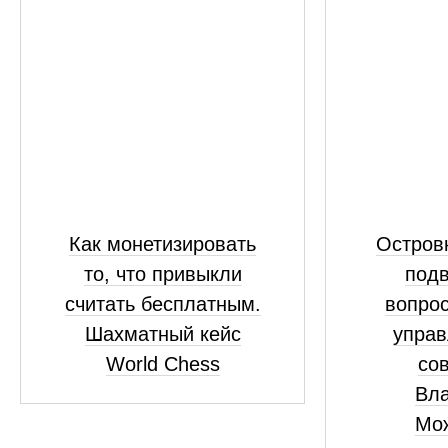
Как монетизировать
Островк
то, что привыкли
подв
считать бесплатным.
вопрос
Шахматный кейс
управ
World Chess
сов
Вл
Мо