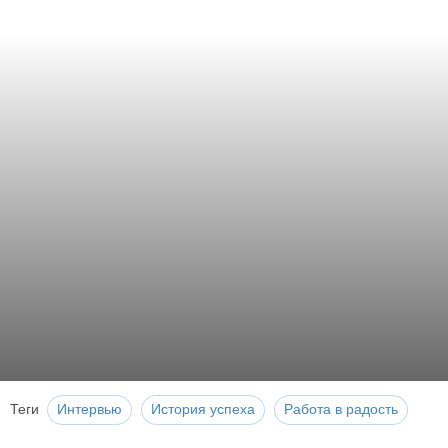
Теги
Интервью
История успеха
Работа в радость