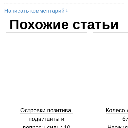
Написать комментарий
Похожие статьи
Островки позитива,
Колесо 
подвиганты и
би
вопросы силы: 10
Неожид