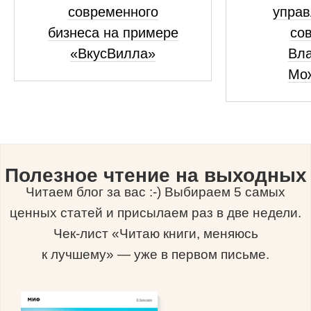
современного
управ
бизнеса на примере
сов
«ВкусВилла»
Вл
Мо
Полезное чтение на выходных
Читаем блог за вас :-) Выбираем 5 самых
ценных статей и присылаем раз в две недели.
Чек-лист «Читаю книги, меняюсь
к лучшему» — уже в первом письме.