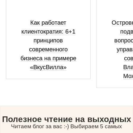
Как работает
Островк
клиентократия: 6+1
подв
принципов
вопрос
современного
управ
бизнеса на примере
сов
«ВкусВилла»
Вл
Мо
Полезное чтение на выходных
Читаем блог за вас :-) Выбираем 5 самых