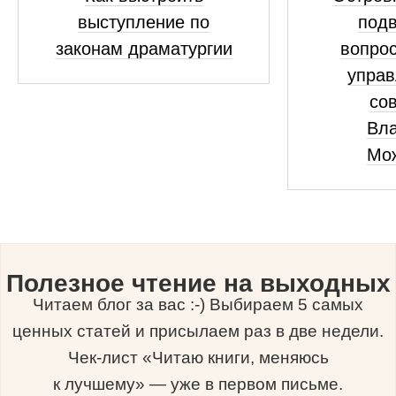
выступление по
подв
законам драматургии
вопрос
управ
сов
Вл
Мо
Полезное чтение на выходных
Читаем блог за вас :-) Выбираем 5 самых
ценных статей и присылаем раз в две недели.
Чек-лист «Читаю книги, меняюсь
к лучшему» — уже в первом письме.