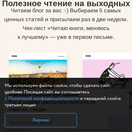
Полезное чтение на выходных
Читаем блог за вас :-) Выбираем 5 самых
ценных статей и присылаем раз в две недели.
Чек-лист «Читаю книги, меняюсь
к лучшему» — уже в первом письме.
Мы используем файлы cookie, чтобы сделать сайт
удобнее. Посещая сайт, вы соглашаетесь
Книжные письма про бизнес
с Политикой конфиденциальности
и передачей cookie
Раз в неделю присылаем полезности,
третьим лицам
новинки, скидки
Хорошо