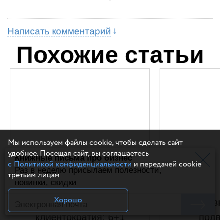
Написать комментарий
Похожие статьи
Мы используем файлы cookie, чтобы сделать сайт
удобнее. Посещая сайт, вы соглашаетесь
Книжные письма про бизнес
с Политикой конфиденциальности
и передачей cookie
Раз в неделю присылаем полезности,
третьим лицам
новинки, скидки
Хорошо
Как работает
Островк
клиентократия: 6+1
подв