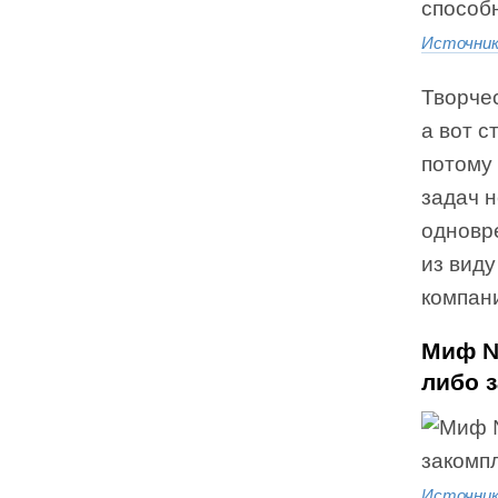
Источни
Творчес
а вот с
потому
задач 
одновре
из виду
компан
Миф №
либо 
Источни