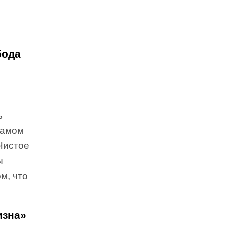
бода
ь
самом
Чистое
ы
м, что
изна»