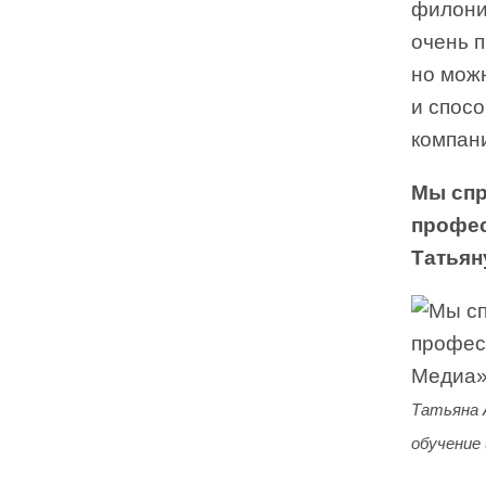
филони
очень 
но можн
и спос
компани
Мы спр
профес
Татьян
Татьяна 
обучение