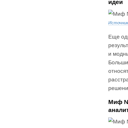
идеи
Источни
Еще од
результ
и модны
Больши
относят
расстра
решени
Миф №
анали