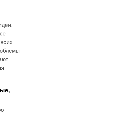
идеи,
Всё
своих
роблемы
ают
ля
ые,