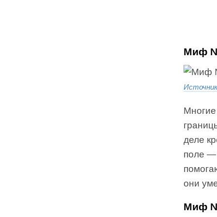
Миф №
Источни
Многие 
границ
деле к
поле —
помога
они уме
Миф №