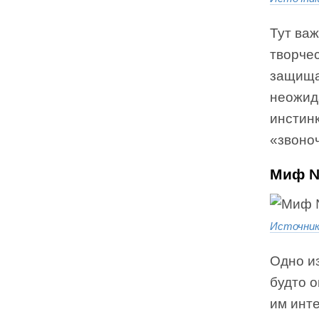
Тут важ
творчес
защищат
неожид
инстин
«звоноч
Миф №
Источни
Одно и
будто о
им инте