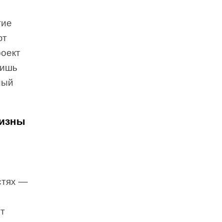
гие
ют
роект
лишь
ный
ризны
стях —
ут