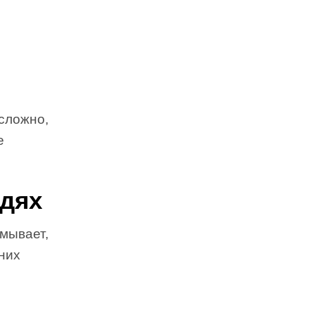
 сложно,
е
юдях
умывает,
них