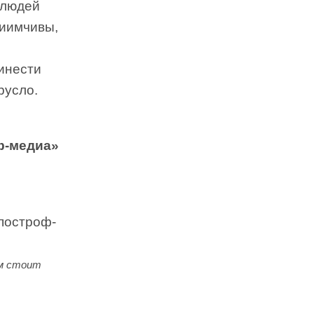
 людей
риимчивы,
инести
русло.
ф-медиа»
им стоит