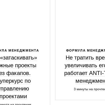
УЛА МЕНЕДЖМЕНТА
ФОРМУЛА МЕНЕДЖ
 «затаскивать»
Не тратить вре
жные проекты
увеличивать ег
ез факапов.
работает ANTI-
уперкурс по
менеджмен
управлению
3 минуты на прочте
проектами
минута на прочтение