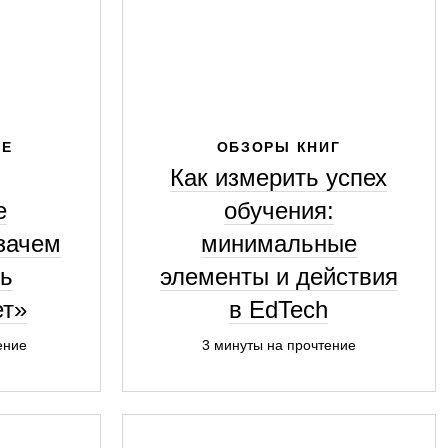
ИЕ
ОБЗОРЫ КНИГ
Как измерить успех
е
обучения:
зачем
минимальные
ть
элементы и действия
ет»
в EdTech
ение
3 минуты на прочтение