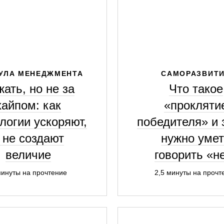
УЛА МЕНЕДЖМЕНТА
САМОРАЗВИТ
ать, но не за
Что такое
хайпом: как
«прокляти
логии ускоряют,
победителя» и 
 не создают
нужно уме
величие
говорить «н
минуты на прочтение
2,5 минуты на прочт