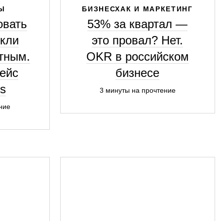
Ы
БИЗНЕСХАК И МАРКЕТИНГ
овать
53% за квартал —
ыкли
это провал? Нет.
тным.
OKR в российском
ейс
бизнесе
s
3 минуты на прочтение
ние