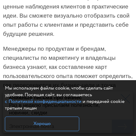
ценные наблюдения клиентов в практические
идеи. Вы сможете визуально отобразить свой
опыт работы с клиентами и представить себе
будущие решения.
Менеджеры по продуктам и брендам,
специалисты по маркетингу и владельцы
бизнеса узнают, как составление карт
пользовательского опыта поможет определить,
где пересекаются их бизнес-цели и точка
Мы используем файлы cookie, чтобы сделать сайт
зрения клиентов. Как только вы вооружитесь
удобнее. Посещая сайт, вы соглашаетесь
Книжные письма про бизнес
с Политикой конфиденциальности
и передачей cookie
этими данными, сможете предоставить
Раз в неделю присылаем полезности,
третьим лицам
пользователям реальную ценность.
новинки, скидки
Хорошо
Книга разделена на три части, в которых вы: