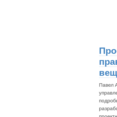
Про
пра
ве
Павел 
управл
подробн
разраб
проект