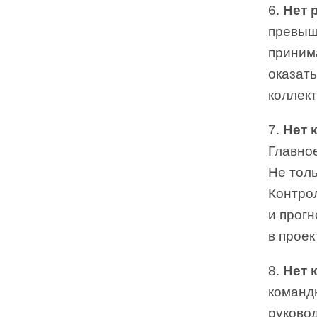
6.
Нет 
превыш
приним
оказать
коллек
7.
Нет 
Главное
Не толь
Контро
и прог
в проек
8.
Нет 
командн
руковод