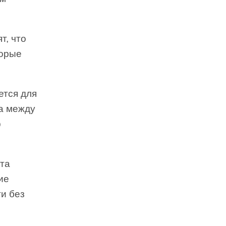
т, что
торые
ется для
а между
р
та
ие
ти без