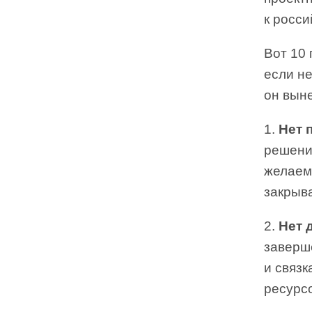
к росси
Вот 10 
если не
он выне
1.
Нет 
решени
желаем
закрыва
2.
Нет 
заверш
и связк
ресурсо