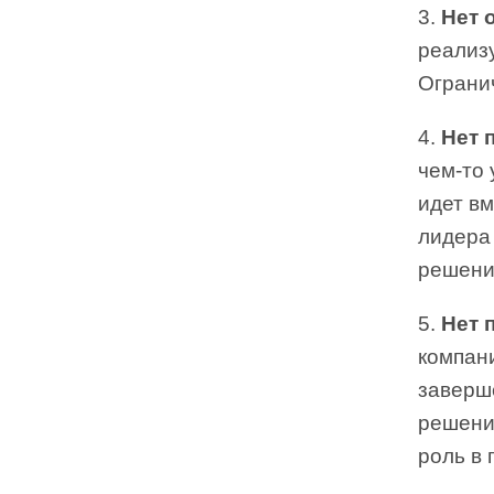
3.
Нет 
реализу
Ограни
4.
Нет 
чем-то 
идет вм
лидера
решени
5.
Нет 
компан
заверш
решени
роль в 