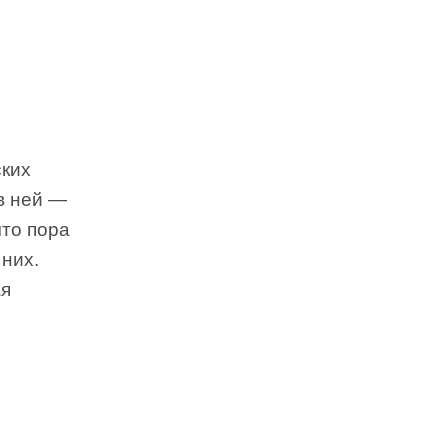
ских
 в ней —
что пора
них.
ая