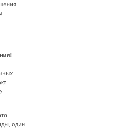
ешения
ы
ния!
.
чных.
акт
е
это
нды, один