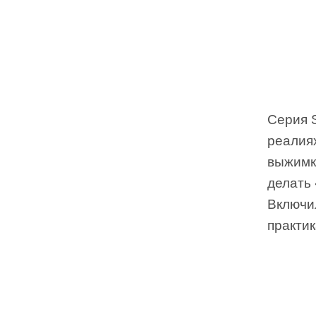
Серия S
реалиях
выжимка
делать
Включи
практик