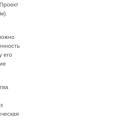
 Проект
м).
можно
венность
у его
ие
тва
их
ическая