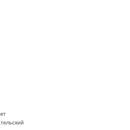
ет
ательский