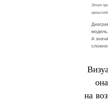
Этот при
происход
Диагра
модель
А знач
сложнос
Визуа
она
на во