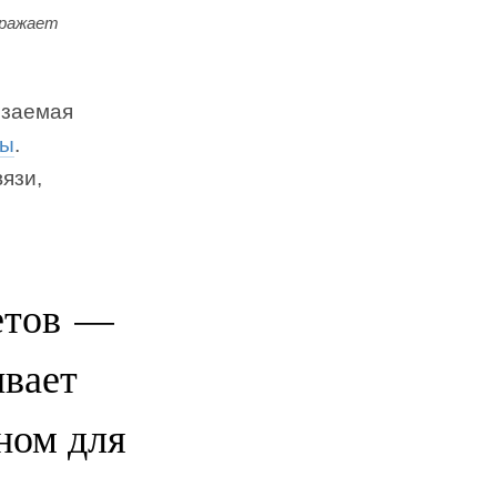
бражает
язаемая
ды
.
язи,
етов —
ывает
ном для