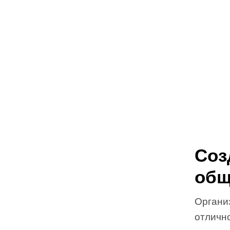
Соз
общ
Органи
отличн