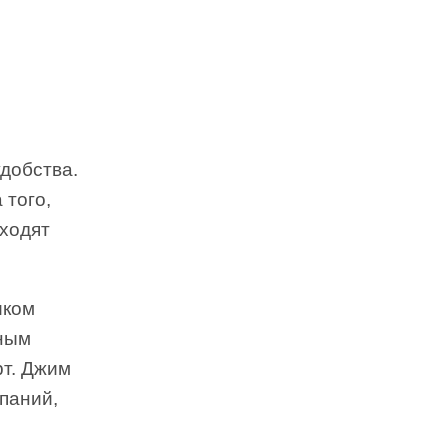
добства.
 того,
оходят
иком
тным
рт. Джим
мпаний,