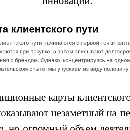
инноваций.
та клиентского пути
лиентского пути начинаются с первой точки конта
жаются при покупке, а затем описывают долгоср
ния с брендом. Однако, концентрируясь на одно
ательском опыте, мы упускаем из виду половину
диционные карты клиентского
показывают незаметный на п
д, но огромный объем деяте