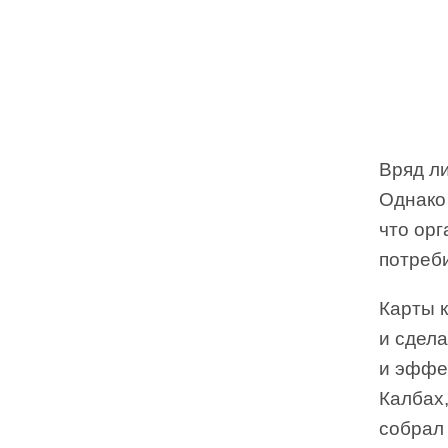
Вряд л
Однако 
что орг
потреб
Карты к
и сдела
и эффек
Калбах,
собрал