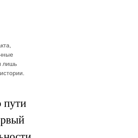
кта,
очные
м лишь
 истории.
 пути
ервый
льности