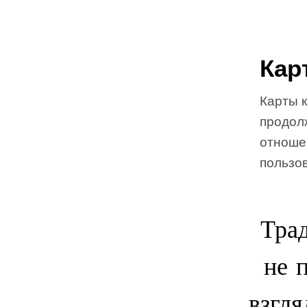
Кар
Карты к
продол
отноше
пользов
Тра
не 
взгля