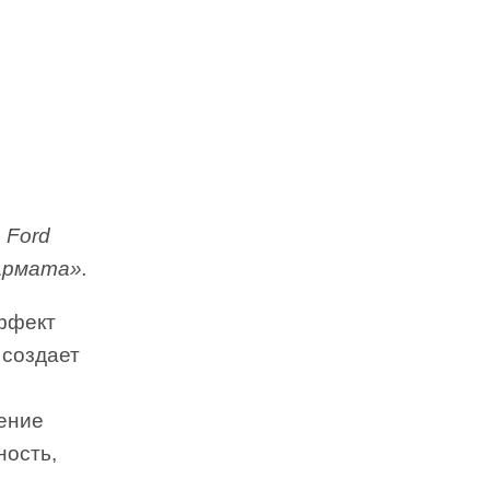
, Ford
«Армата».
эффект
 создает
ение
ность,