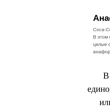
Ана
Coca-C
В этом 
целые 
анафор
В
едино
ил