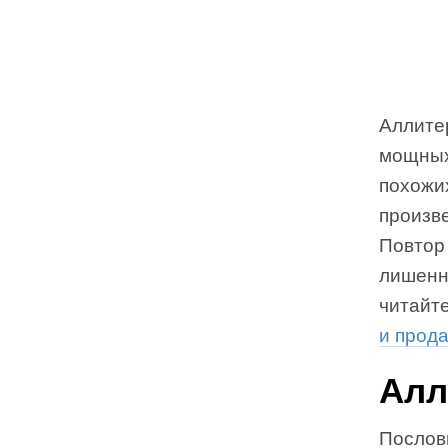
Аллите
мощных
похожих
произв
Повтор
лишенн
читайт
и прод
Алл
Послов