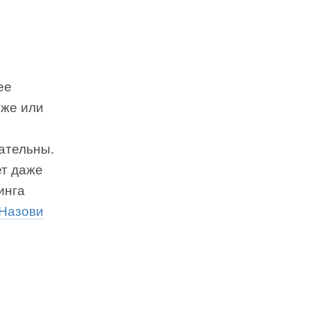
ее
 же или
ательны.
ет даже
инга
Назови