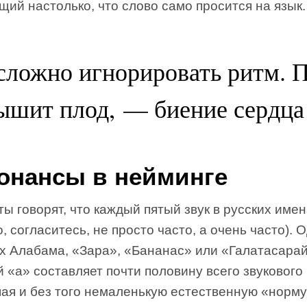
ий настолько, что слово само просится на язык.
сложно игнорировать ритм. П
ышит плод, — биение сердца
онансы в нейминге
ы говорят, что каждый пятый звук в русских име
о, согласитесь, не просто часто, а очень часто). 
ах Алабама, «Зара», «Бананас» или «Галатасара
 «а» составляет почти половину всего звукового
ая и без того немаленькую естественную «норму