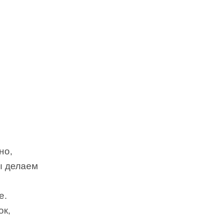
но,
мы делаем
е.
ок,