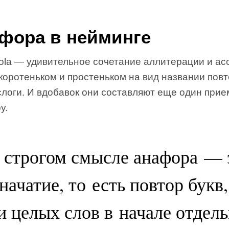
фора в нейминге
ola — удивительное сочетание аллитерации и ас
коротеньком и простеньком на вид названии пов
слоги. И вдобавок они составляют еще один при
у.
 строгом смысле анафора — 
начатие, то есть повтор букв,
и целых слов в начале отдел