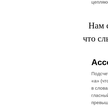
цепляющ
Нам 
что сл
Асс
Подсчет
«а» (чт
в слов
гласный
превыш