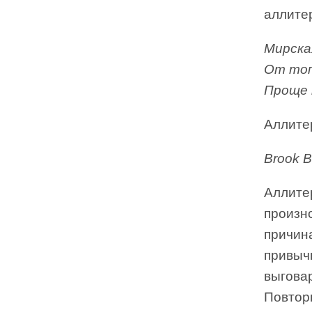
аллите
Мирска
От топ
Проще 
Аллите
Brook Bo
Аллите
произн
причина
привыч
выговар
Повтор