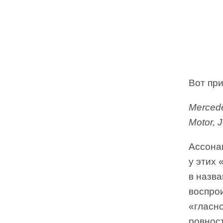
Вот пр
Mercedes
Motor, 
Ассона
у этих
в назва
воспро
«гласно
ровност