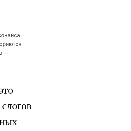
сонанса.
торяются
ем —
это
 слогов
ьных