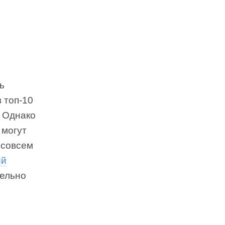
ь
 топ-10
. Однако
 могут
 совсем
ий
тельно