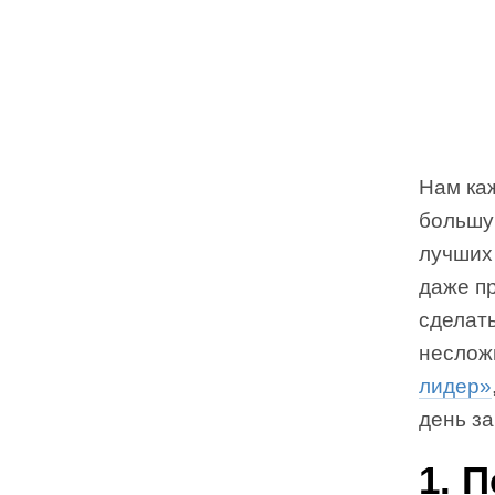
Нам каж
большу
лучших
даже п
сделат
неслож
лидер»
день за
1. 