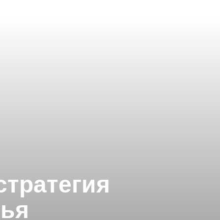
стратегия
тья