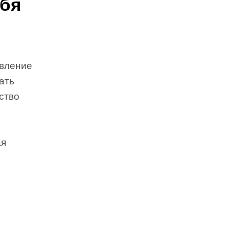
ебя
авление
ать
ство
ая