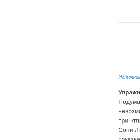
Источни
Упражн
Подумай
невозмо
принять
Сони Л
показыв