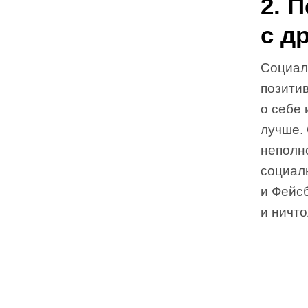
2. 
с д
Социал
позити
о себе 
лучше.
неполн
социаль
и Фейсб
и ничто