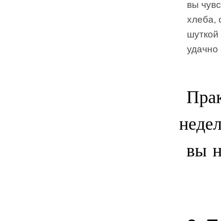
вы чув
хлеба, 
шуткой
удачно
Прак
недел
вы н