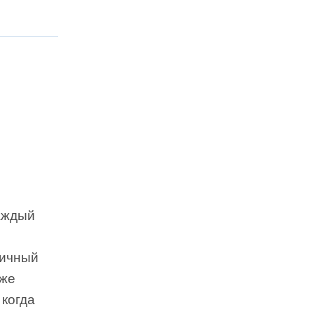
ждый
личный
 же
 когда