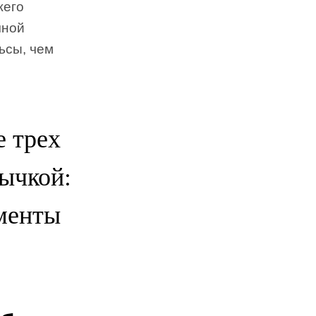
жего
чной
ьсы, чем
е трех
вычкой:
менты