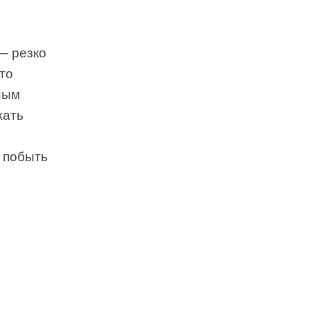
— резко
то
ным
жать
 побыть