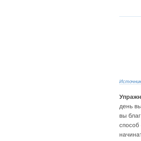
Источни
Упражн
день в
вы бла
способ 
начинат