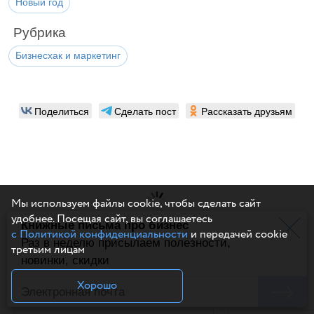
Новый год
Рубрика
Бизнесхак и маркетинг
Поделиться
Сделать пост
Рассказать друзьям
Мы используем файлы cookie, чтобы сделать сайт
удобнее. Посещая сайт, вы соглашаетесь
Книжные письма про бизнес
с Политикой конфиденциальности
и передачей cookie
Раз в неделю присылаем полезности,
третьим лицам
Написать комментарий
новинки, скидки
Похожие статьи
Хорошо