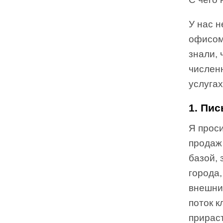
У нас 
офисом
знали, 
числен
услуга
1. Пи
Я прос
продаж
базой,
города,
внешни
поток к
прираст