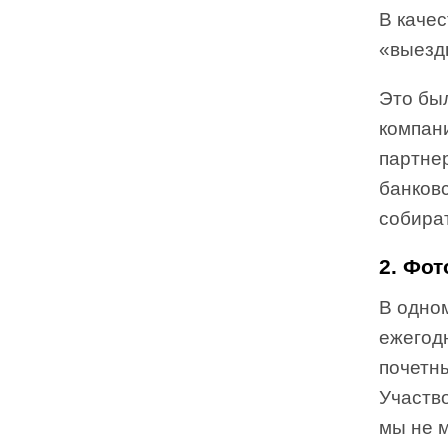
В каче
«выезд
Это был
компани
партнер
банковс
собират
2. Фот
В одно
ежегод
почетн
Участв
мы не м