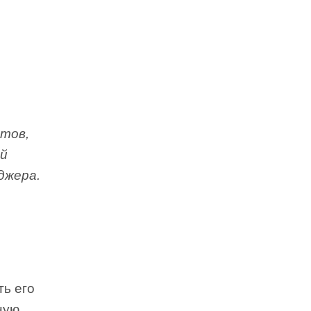
тов,
й
джера.
и
ть его
ную