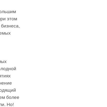
большим
при этом
 бизнеса,
яемых
мых
олодной
ятиях
ечение
ходящий
тем более
и. Но!