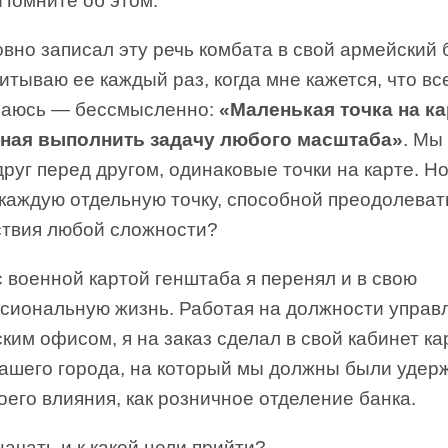
 Помните об этом.
вно записал эту речь комбата в свой армейский 
итываю ее каждый раз, когда мне кажется, что вс
маюсь — бессмысленно:
«Маленькая точка на ка
ная выполнить задачу любого масштаба»
. Мы
руг перед другом, одинаковые точки на карте. Но
 каждую отдельную точку, способной преодолеват
ствия любой сложности?
 военной картой генштаба я перенял и в свою
сиональную жизнь. Работая на должности упра
ким офисом, я на заказ сделал в свой кабинет ка
нашего города, на который мы должны были удер
оего влияния, как розничное отделение банка.
начать и к какой цели прийти?