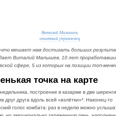
Виталий Малышев,
опытный управленец
 что мешает нам достигать больших результа
дает Виталий Малышев, 10 лет проработавши
овской сфере, 5 из которых на позиции топ-мене
енькая точка на карте
недельника, построение в казарме в две шеренг
в друг друга вдоль всей «взлётки»*. Наконец-то
ский голос комбата: раз в неделю можно услыша
ую, но эмоционально заряженную речь, наполнен