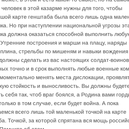
 человек в этой казарме нужны для того, чтобы
ьшой карте генштаба была всего лишь одна мале
ка. Но при наступлении национальной угрозы эт
чка должна оказаться способной выполнить любу
 Утренние построения и марши на плацу, наряды
иплина, стрельбы по мишеням и навыки вождения
должны сделать из вас настоящих солдат-воинов
ных точно и в срок выполнять любые военные ко
 моментально менять места дислокации, проявля
кую стойкость и выносливость. Вы должны будет
ь себя так, чтоб враг боялся, а Родина вами горд
только в том случае, если будет война. А пока
емся всего лишь той маленькой точкой на карте
а. Точкой, за которой спрятана вся мощь россий