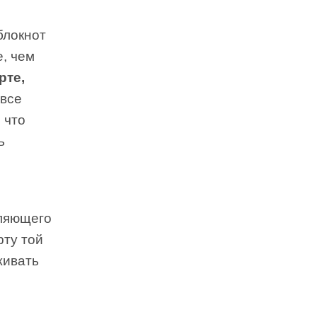
блокнот
е, чем
рте,
 все
 что
ь
вляющего
рту той
живать