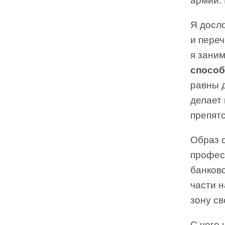
армии.
Я досло
и переч
я зани
способ
равны д
делает
препят
Образ с
профес
банковс
части 
зону св
С чего 