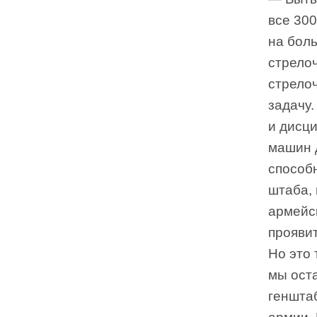
все 300
на бол
стрелоч
стрело
задачу.
и дисц
машин 
способ
штаба,
армейс
проявит
Но это 
мы оста
генштаб