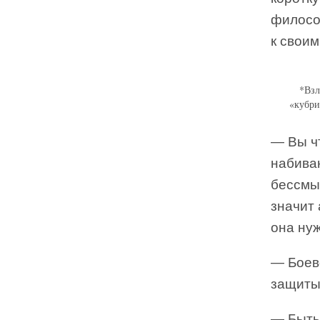
филосо
к своим
*Взл
«кубри
— Вы чт
набиван
бессмы
значит 
она ну
— Боево
защиты
— Быть 