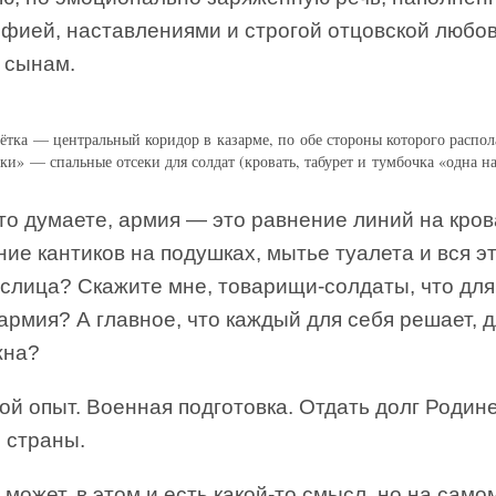
фией, наставлениями и строгой отцовской любо
 сынам.
ётка — центральный коридор в казарме, по обе стороны которого распол
ки» — спальные отсеки для солдат (кровать, табурет и тумбочка «одна на
о думаете, армия — это равнение линий на кров
ие кантиков на подушках, мытье туалета и вся э
слица? Скажите мне, товарищи-солдаты, что для
армия? А главное, что каждый для себя решает, д
жна?
й опыт. Военная подготовка. Отдать долг Родине
 страны.
может, в этом и есть какой-то смысл, но на самом