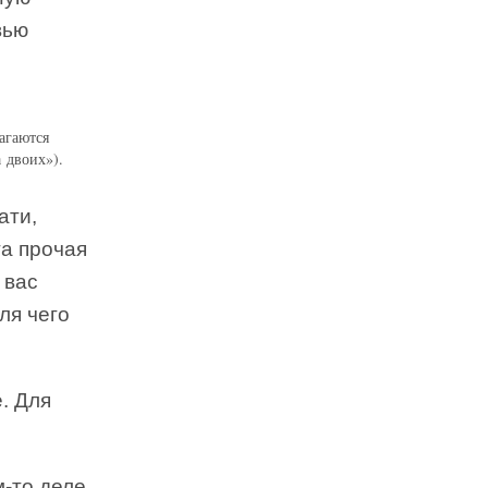
вью
агаются
 двоих»).
ати,
та прочая
 вас
ля чего
. Для
-то деле,