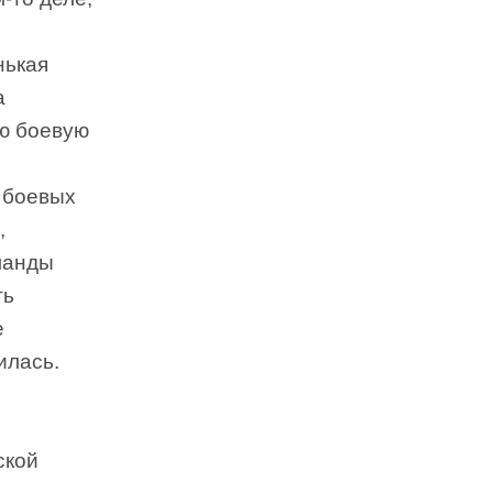
нькая
а
ю боевую
 боевых
,
манды
ть
е
илась.
ской