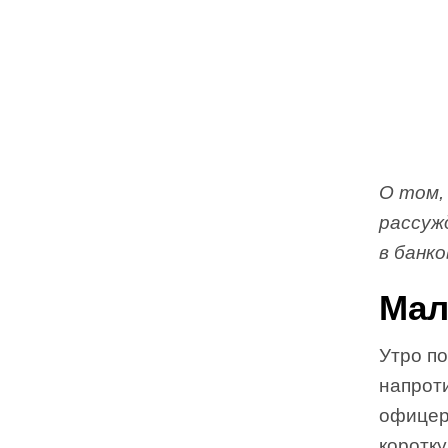
О том,
рассуж
в банк
Мал
Утро по
напроти
офицер
коротк