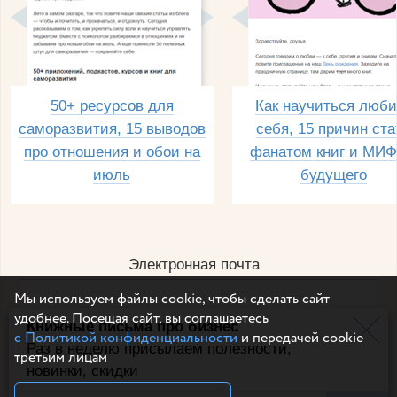
50+ ресурсов для
Как научиться люби
саморазвития, 15 выводов
себя, 15 причин ста
про отношения и обои на
фанатом книг и МИФ
июль
будущего
Электронная почта
Мы используем файлы cookie, чтобы сделать сайт
удобнее. Посещая сайт, вы соглашаетесь
Книжные письма про бизнес
Например, dulsineya@gmail.com
с Политикой конфиденциальности
и передачей cookie
Без спама и смс
Раз в неделю присылаем полезности,
третьим лицам
новинки, скидки
Подписаться