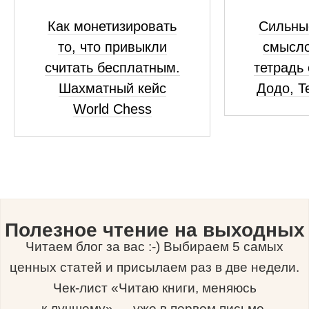
Как монетизировать
Сильны
то, что привыкли
смысло
считать бесплатным.
тетрадь 
Шахматный кейс
Додо, Te
World Chess
Полезное чтение на выходных
Читаем блог за вас :-) Выбираем 5 самых
ценных статей и присылаем раз в две недели.
Чек-лист «Читаю книги, меняюсь
к лучшему» — уже в первом письме.