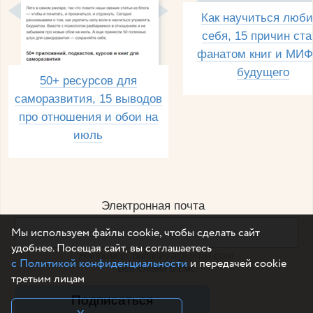
Как научиться люби
себя, 15 причин ста
фанатом книг и МИФ
будущего
50+ ресурсов для
саморазвития, 15 выводов
про отношения и обои на
июль
Электронная почта
Мы используем файлы cookie, чтобы сделать сайт
удобнее. Посещая сайт, вы соглашаетесь
Например, dulsineya@gmail.com
с Политикой конфиденциальности
и передачей cookie
Без спама и смс
третьим лицам
Подписаться