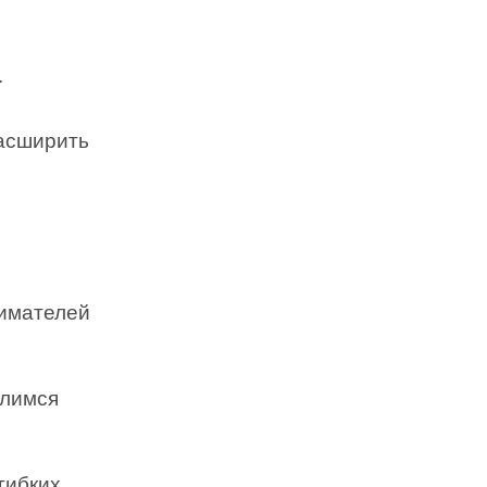
.
расширить
о
нимателей
елимся
гибких