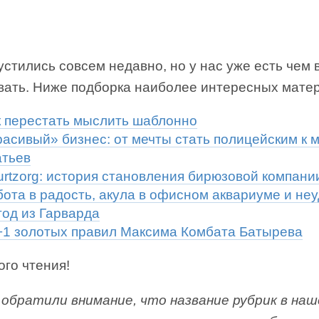
стились совсем недавно, но у нас уже есть чем 
вать. Ниже подборка наиболее интересных мате
к перестать мыслить шаблонно
расивый» бизнес: от мечты стать полицейским к 
атьев
urtzorg: история становления бирюзовой компани
бота в радость, акула в офисном аквариуме и не
тод из Гарварда
+1 золотых правил Максима Комбата Батырева
го чтения!
ы обратили внимание, что название рубрик в на