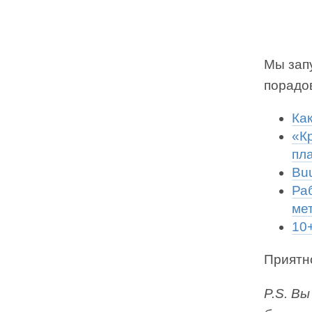
Мы запу
порадо
Ка
«К
пл
Bu
Ра
ме
10
Приятно
P.S. В