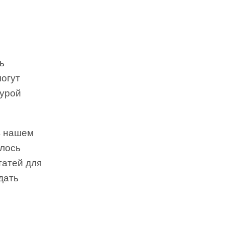
рь
огут
турой
в нашем
елось
татей для
дать