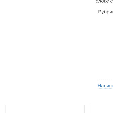
блоге 
Рубри
Напис