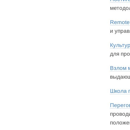
методо
Remote
и упра
Культур
для пр
Взлом 
выдающ
Школа 
Перего
провод
положе