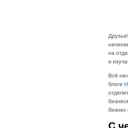
Друзья
начина
на отд
и изуча
Всё нач
блоге
М
отделит
бизнесм
бизнес-
С ч