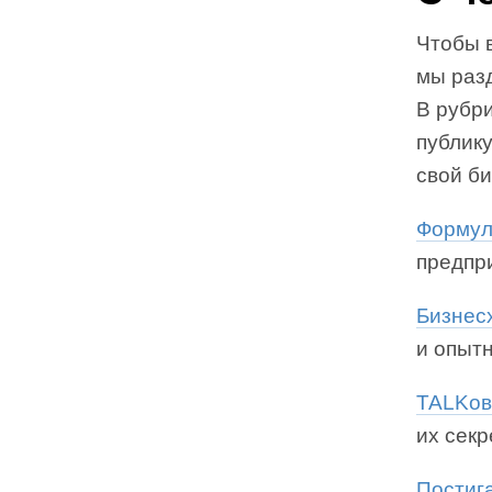
Чтобы 
мы раз
В рубри
публику
свой би
Формул
предпр
Бизнес
и опыт
TALKов
их сек
Постига