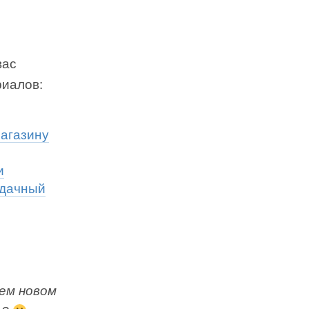
вас
риалов:
магазину
и
удачный
шем новом