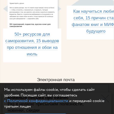
Как научиться люби
себя, 15 причин ста
фанатом книг и МИФ
будущего
50+ ресурсов для
саморазвития, 15 выводов
про отношения и обои на
июль
Электронная почта
Мы используем файлы cookie, чтобы сделать сайт
удобнее. Посещая сайт, вы соглашаетесь
Книжные письма про бизнес
Например, dulsineya@gmail.com
с Политикой конфиденциальности
и передачей cookie
Без спама и смс
Раз в неделю присылаем полезности,
третьим лицам
новинки, скидки