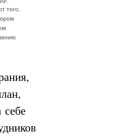
т того,
дором
ым
мпанию
рания,
лан,
 себе
удников