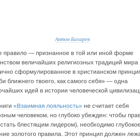
Антон Бахарев
е правило — признанное в той или иной форме
нством величайших религиозных традиций мира
нично сформулированное в христианском принци
и ближнего твоего, как самого себя» — одна
очайших идей в истории человеческой цивилизац
книги
«Взаимная лояльность»
не считает себя
озным человеком, но глубоко убежден: чтобы пра
 стать блестящим лидером), необходимо глубоко
ние золотого правила. Этот принцип должен леж