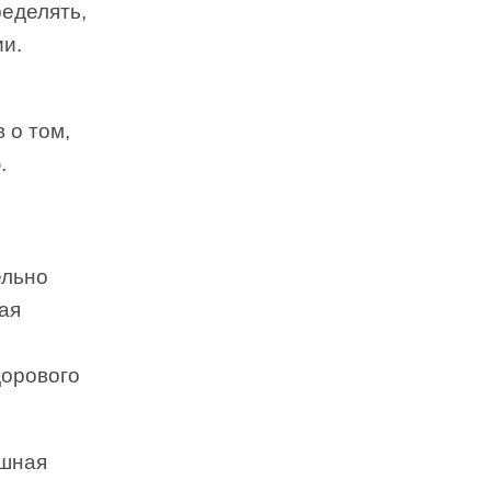
ределять,
ии.
 о том,
.
ельно
ая
дорового
ышная