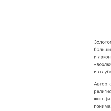
Золото
больши
и лако
«возлюб
из глуб
Автор 
религи
жить (и
понима