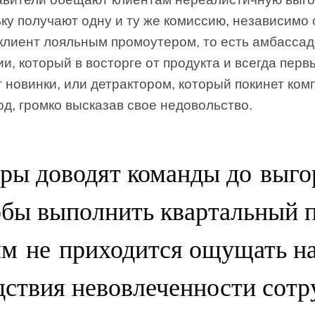
ку получают одну и ту же комиссию, независимо о
 клиент лояльным промоутером, то есть амбасса
и, который в восторге от продукта и всегда перв
 новинки, или детрактором, который покинет ко
од, громко высказав свое недовольство.
ры доводят команды до выго
обы выполнить квартальный п
им не приходится ощущать на
дствия невовлеченности сотр