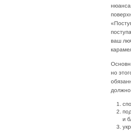
нюанса
поверх
«Поступ
поступа
ваш люб
караме
Основн
но этог
обязан
должно
сп
по
и б
ук