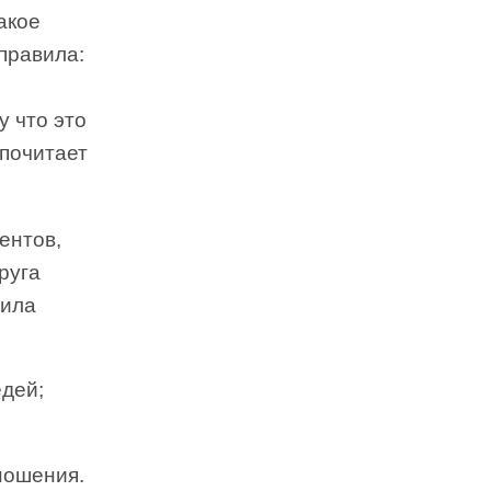
акое
правила:
ы
у что это
дпочитает
ентов,
руга
вила
едей;
ношения.