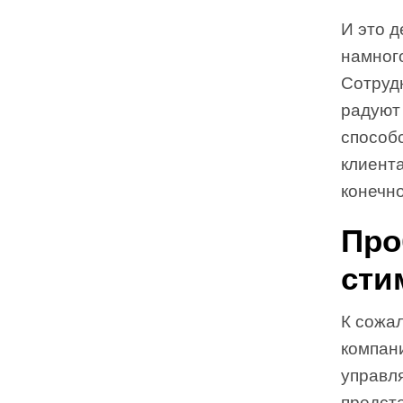
И это д
намного
Сотруд
радуют
способ
клиента
конечн
Про
сти
К сожа
компан
управля
предст