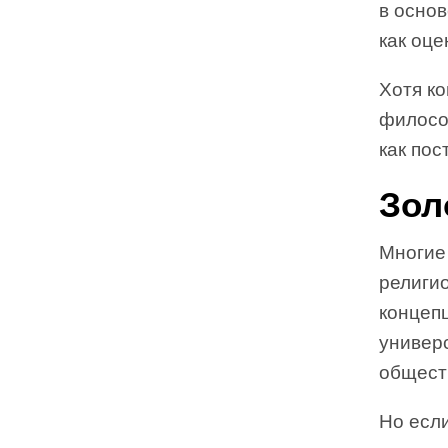
в основ
как оце
Хотя к
философ
как пос
Зол
Многие
религио
концепц
универ
общест
Но если