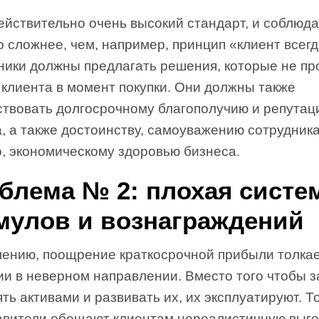
ействительно очень высокий стандарт, и соблюда
 сложнее, чем, например, принцип «клиент всегд
ники должны предлагать решения, которые не пр
 клиента в момент покупки. Они должны также
ствовать долгосрочному благополучию и репутац
, а также достоинству, самоуважению сотрудника
о, экономическому здоровью бизнеса.
блема № 2: плохая систе
мулов и вознаграждений
лению, поощрение краткосрочной прибыли толкае
ии в неверном направлении. Вместо того чтобы 
ть активами и развивать их, их эксплуатируют. Т
авители обещают клиентам нереалистичную выго