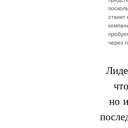
посколь
станет
компани
пробует
через г
Лиде
чт
но 
после