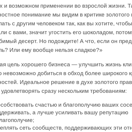
х и возможном применении во взрослой жизни. Т
ностное понимание мы видим в критике золотого 
ать с другим человеком так, как вы хотите, чтоб
ли с вами, значит угостить его шоколадом, потом
имый десерт. Но подождите! А что, если он пре
ль? Или ему вообще нельзя сладкое?»
ая цель хорошего бизнеса — улучшить жизнь кли
о невозможно добиться в обход более широкого к
ностей. Идеальное решение в духе золотого пра
 удовлетворять сразу нескольким требованиям:
особствовать счастью и благополучию ваших сос
ддерживать, а лучше усиливать вашу репутацию
лагополучие;
реплять сеть сообществ, поддерживающих эти от