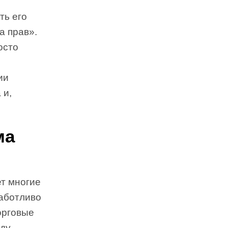
ть его
а прав».
осто
ии
 и,
ма
т многие
заботливо
орговые
ду,