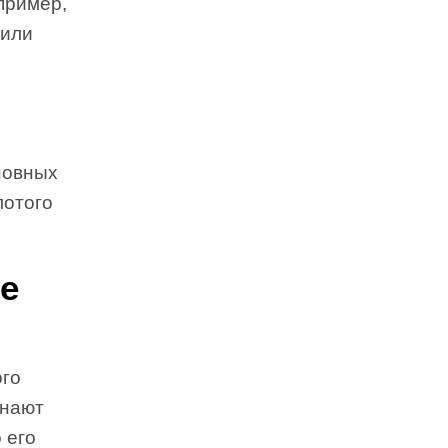
пример,
тили
новных
лотого
е
ого
знают
 его