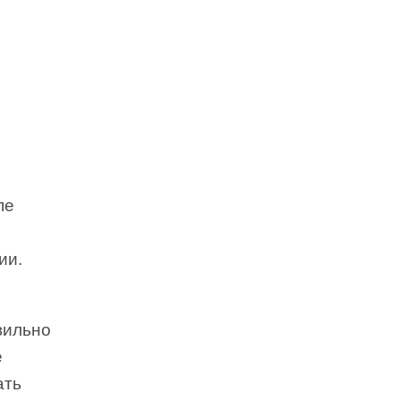
пе
ии.
вильно
е
ать