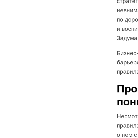
стратег
невнима
по доро
и воспи
Задумай
Бизнес
барьер
правил
Про
пон
Несмот
правил
о нем с