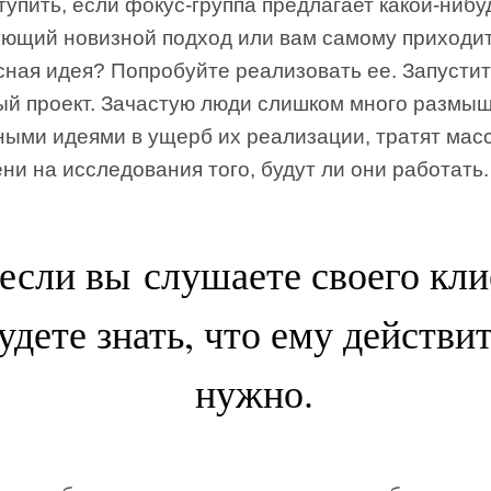
тупить, если фокус-группа предлагает какой-нибу
ующий новизной подход или вам самому приходит
сная идея? Попробуйте реализовать ее. Запусти
ый проект. Зачастую люди слишком много размы
ными идеями в ущерб их реализации, тратят мас
ни на исследования того, будут ли они работать.
если вы слушаете своего кли
удете знать, что ему действи
нужно.