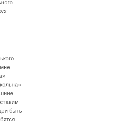
ьного
вух
ького
 мне
в»
нкольна»
ашине
оставим
деи быть
юбятся