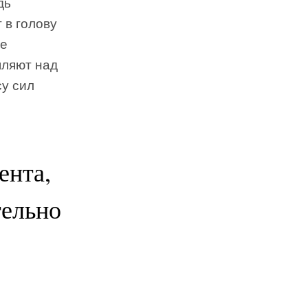
дь
 в голову
те
шляют над
су сил
ента,
тельно