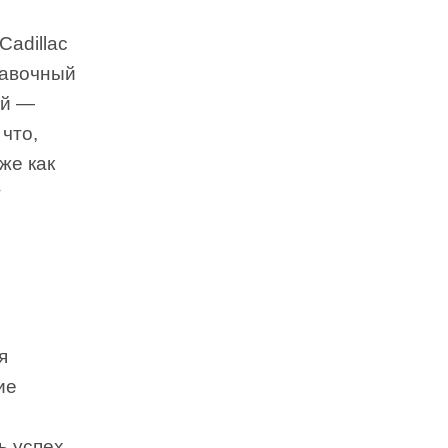
adillac
ставочный
ей —
 что,
же как
т
я
ие
ь успех,