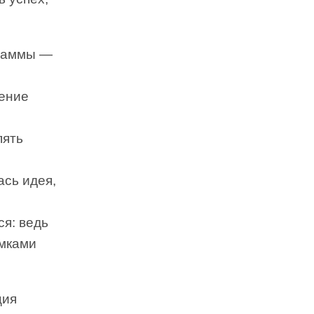
граммы —
жение
пять
ась идея,
ся: ведь
амками
ция