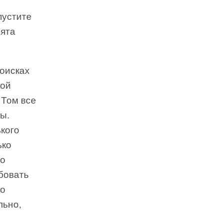
пустите
нята
поисках
ной
 Том все
ы.
ького
ько
но
бовать
го
льно,