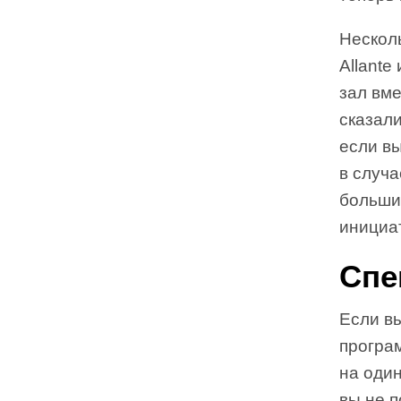
Нескол
Allante
зал вме
сказали
если вы
в случа
больших
инициат
Спе
Если вы
програ
на один
вы не п