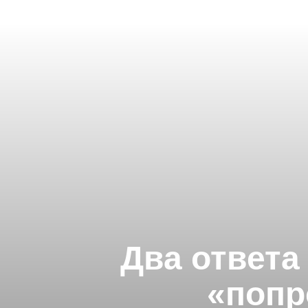
Два ответа
«попр