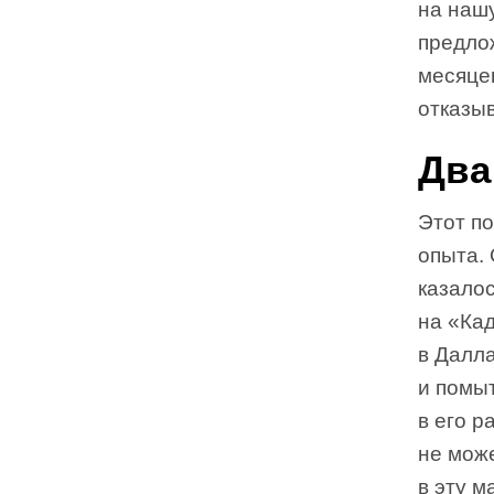
на наш
предло
месяцев
отказы
Два
Этот по
опыта. 
казалос
на «Ка
в Далл
и помыт
в его р
не може
в эту м