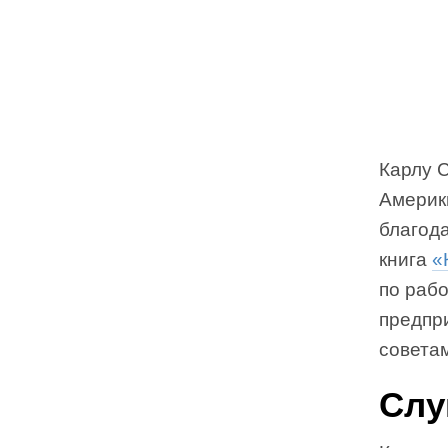
Карлу 
Америк
благод
книга
«
по рабо
предпр
советам
Слу