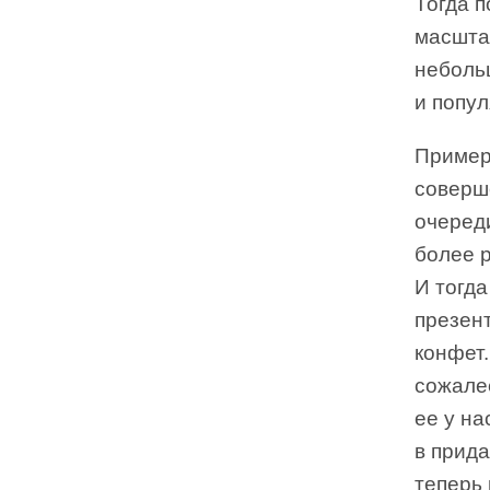
Тогда 
масштаб
небольш
и попул
Пример 
соверше
очереди
более р
И тогда
презент
конфет.
сожале
ее у на
в прида
теперь 