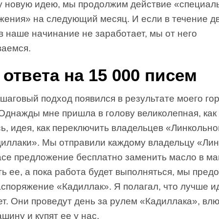
у новую идею, мы продолжим действие «специал
жения» на следующий месяц. И если в течение д
 наше начинание не заработает, мы от него
ваемся.
 ответа на 15 000 писем
шаговый подход появился в результате моего гор
Однажды мне пришла в голову великолепная, как
ь, идея, как переключить владельцев «Линкольно
диллаки». Мы отправили каждому владельцу «Ли
асе предложение бесплатно заменить масло в м
ь ее, а пока работа будет выполняться, мы пред
аспоряжение «Кадиллак». Я полагал, что лучше и
т. Они проведут день за рулем «Кадиллака», вл
ашину и купят ее у нас.