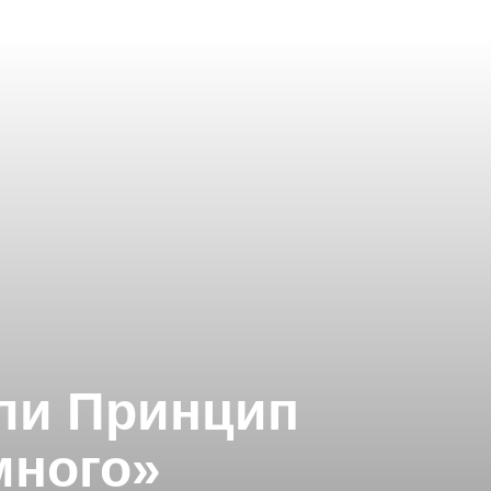
или Принцип
много»