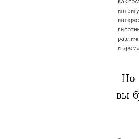
Как пос
интриг
интере
пилотн
различ
и време
Но 
вы б