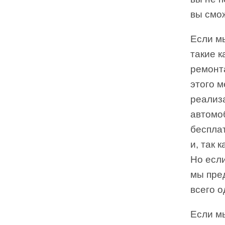
вы смо
Если м
такие 
ремонт
этого м
реализ
автомоб
беспла
и, так 
Но если
мы пре
всего о
Если мы