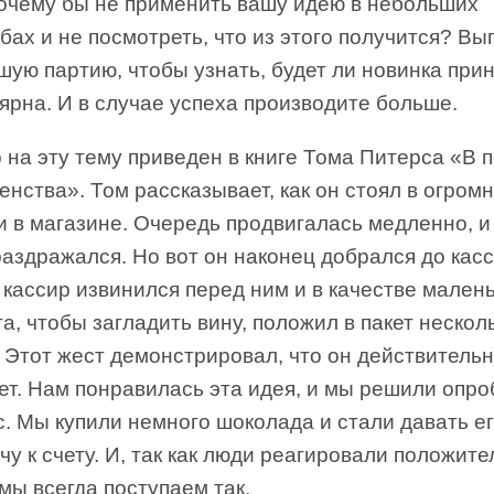
почему бы не применить вашу идею в небольших
ах и не посмотреть, что из этого получится? Вы
ую партию, чтобы узнать, будет ли новинка при
ярна. И в случае успеха производите больше.
на эту тему приведен в книге Тома Питерса «В 
нства». Том рассказывает, как он стоял в огром
 в магазине. Очередь продвигалась медленно, и
аздражался. Но вот он наконец добрался до касс
 кассир извинился перед ним и в качестве мален
а, чтобы загладить вину, положил в пакет нескол
 Этот жест демонстрировал, что он действитель
ет. Нам понравилась эта идея, и мы решили опро
с. Мы купили немного шоколада и стали давать е
чу к счету. И, так как люди реагировали положите
мы всегда поступаем так.