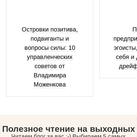
Островки позитива,
П
подвиганты и
предпр
вопросы силы: 10
эгоисты
управленческих
себя и 
советов от
дрейф
Владимира
Моженкова
Полезное чтение на выходных
Читаем блог за вас :-) Выбираем 5 самых