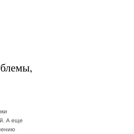
облемы,
чки
й. А еще
мнению