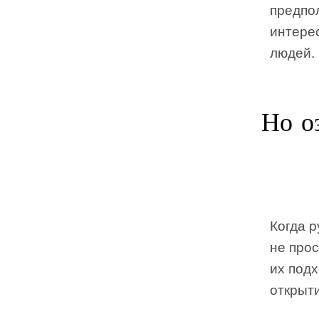
предпол
интерес
людей.
Но о
Когда р
не прос
их подх
открыти