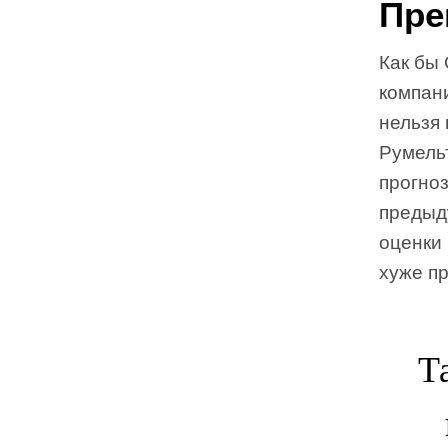
Пре
Как бы
компани
нельзя 
Румель
прогно
предыду
оценки 
хуже пр
Т