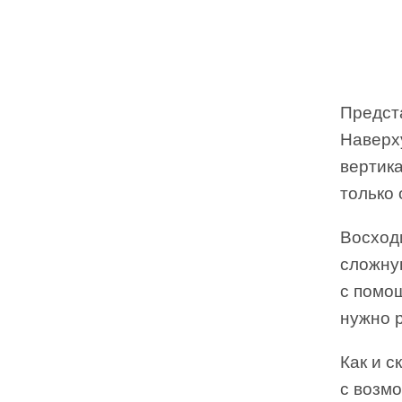
Предст
Наверх
вертика
только 
Восход
сложну
с помо
нужно р
Как и с
с возмо