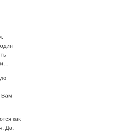
м.
 один
сть
уки…
мую
. Вам
ются как
. Да,