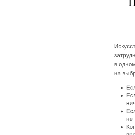
П
Искусст
затрудн
в одном
на выб
Ес
Ес
нич
Ес
не 
Ко
пр