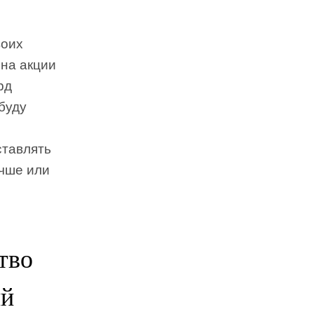
воих
 на акции
рд
буду
ставлять
учше или
тво
ый