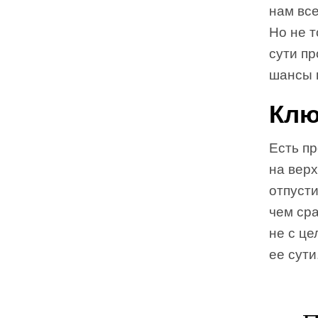
нам вс
Но не т
сути пр
шансы 
Клю
Есть п
на верх
отпусти
чем сра
не с ц
ее сути