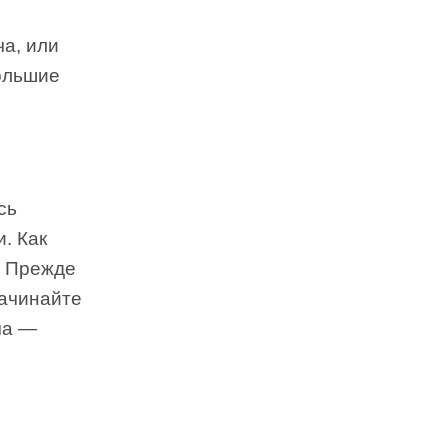
а, или
большие
сь
. Как
? Прежде
Начинайте
ча —