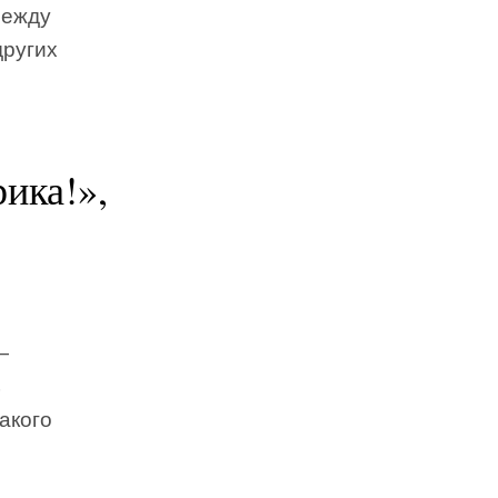
между
других
ика!»,
—
ь
акого