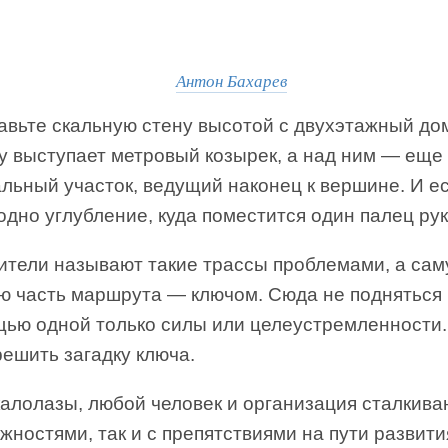
Антон Бахарев
авьте скальную стену высотой с двухэтажный до
у выступает метровый козырек, а над ним — еще
льный участок, ведущий наконец к вершине. И е
одно углубление, куда поместится один палец р
ители называют такие трассы проблемами, а са
ю часть маршрута — ключом. Сюда не подняться
щью одной только силы или целеустремленности
ешить загадку ключа.
калолазы, любой человек и организация сталкива
жностями, так и с препятствиями на пути развития