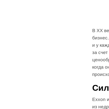
В XX ве
бизнес
и у ка
за счет
ценооб
когда о
происх
Сил
Exxon 
из недр