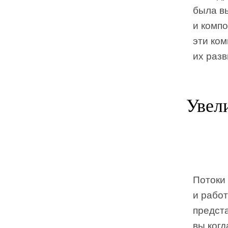
была в
и компо
эти ко
их разв
Увел
Потоки
и рабо
предста
вы когд