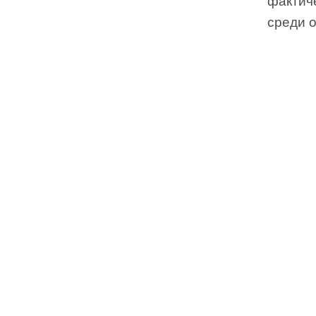
фактич
среди 