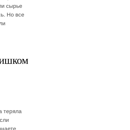
ли сырье
ь. Но все
ли
лишком
а теряла
Если
знаете