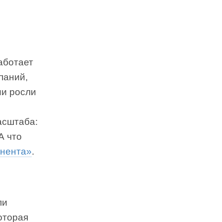
аботает
паний,
ии росли
асштаба:
А что
нента»
.
ли
оторая