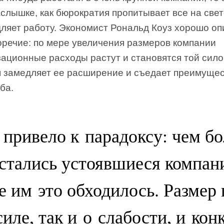
слышке, как бюрократия пропитывает все на све
ляет работу. Экономист Рональд Коуз хорошо оп
оречие: по мере увеличения размеров компании
ационные расходы растут и становятся той сило
я замедляет ее расширение и съедает преимуще
ба.
 привело к парадоксу: чем б
стались устоявшиеся компан
 им это обходилось. Размер 
силе, так и о слабости, и ко