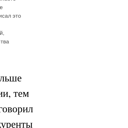
те
исал это
й,
ства
ольше
ии, тем
говорил
нкуренты