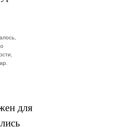
алось,
ло
ости,
ар.
жен для
ались