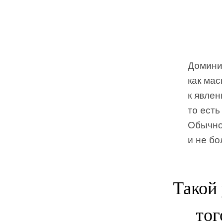
Домини
как мас
к явле
то ест
Обычно
и не бо
Такой
тог