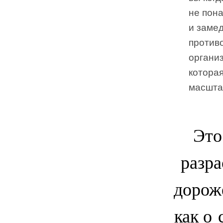
не пона
и замед
против
организ
котора
масшта
Это
разра
дороже
как о 