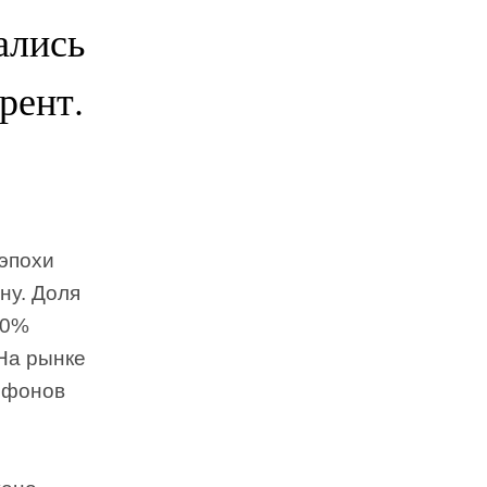
ались
рент.
эпохи
ну. Доля
80%
На рынке
лефонов