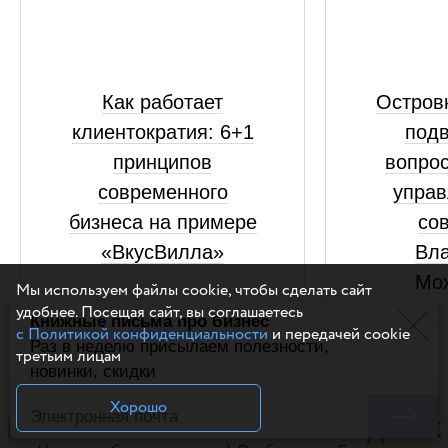
Как работает
Островк
клиентократия: 6+1
подв
принципов
вопрос
современного
управ
бизнеса на примере
сов
«ВкусВилла»
Вл
Мо
Мы используем файлы cookie, чтобы сделать сайт
удобнее. Посещая сайт, вы соглашаетесь
Книжные письма про бизнес
с Политикой конфиденциальности
и передачей cookie
Раз в неделю присылаем полезности,
третьим лицам
новинки, скидки
Хорошо
Полезное чтение на выходных