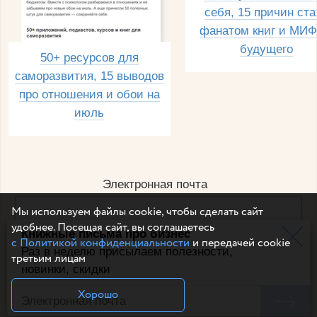
себя, 15 причин ста
фанатом книг и МИФ
будущего
50+ ресурсов для
саморазвития, 15 выводов
про отношения и обои на
июль
Электронная почта
Мы используем файлы cookie, чтобы сделать сайт
удобнее. Посещая сайт, вы соглашаетесь
Книжные письма про бизнес
Например, dulsineya@gmail.com
с Политикой конфиденциальности
и передачей cookie
Без спама и смс
Раз в неделю присылаем полезности,
третьим лицам
новинки, скидки
Подписаться
Хорошо