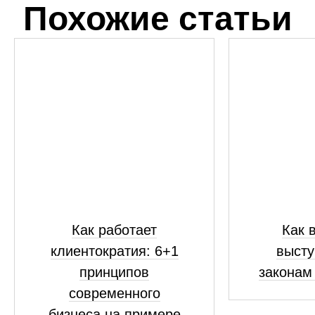
Похожие статьи
Как работает
Как 
клиентократия: 6+1
высту
принципов
законам
современного
бизнеса на примере