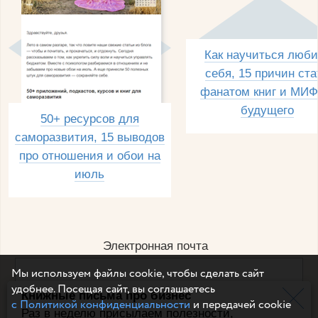
Как научиться люби
себя, 15 причин ста
фанатом книг и МИФ
будущего
50+ ресурсов для
саморазвития, 15 выводов
про отношения и обои на
июль
Электронная почта
Мы используем файлы cookie, чтобы сделать сайт
удобнее. Посещая сайт, вы соглашаетесь
Книжные письма про бизнес
Например, dulsineya@gmail.com
с Политикой конфиденциальности
и передачей cookie
Без спама и смс
Раз в неделю присылаем полезности,