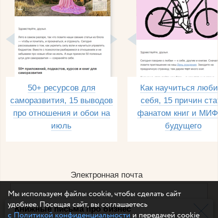
50+ ресурсов для
Как научиться люби
саморазвития, 15 выводов
себя, 15 причин ста
про отношения и обои на
фанатом книг и МИФ
июль
будущего
Электронная почта
Мы используем файлы cookie, чтобы сделать сайт
удобнее. Посещая сайт, вы соглашаетесь
Книжные письма про бизнес
Например, dulsineya@gmail.com
с Политикой конфиденциальности
и передачей cookie