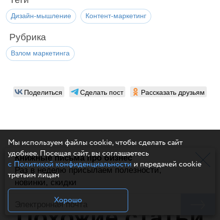
Дизайн-мышление
Контент-маркетинг
Рубрика
Взлом маркетинга
Поделиться
Сделать пост
Рассказать друзьям
Мы используем файлы cookie, чтобы сделать сайт
удобнее. Посещая сайт, вы соглашаетесь
Книжные письма про бизнес
с Политикой конфиденциальности
и передачей cookie
Раз в неделю присылаем полезности,
третьим лицам
новинки, скидки
Написать комментарий
Хорошо
Похожие статьи