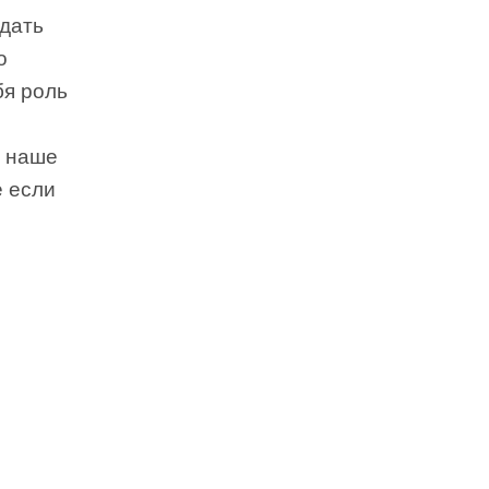
адать
о
бя роль
е наше
е если