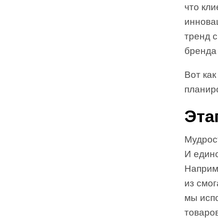
что кли
иннова
тренд 
бренда 
Вот ка
планир
Эта
Мудрост
И единс
Наприм
из смог
мы исп
товаров