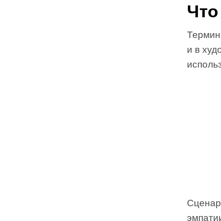
Что
Термин 
и в ху
исполь
Сценар
эмпатии