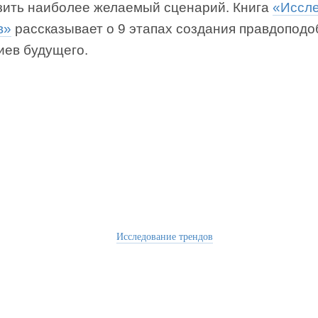
зить наиболее желаемый сценарий. Книга
«Иссл
в»
рассказывает о 9 этапах создания правдопод
иев будущего.
Исследование трендов