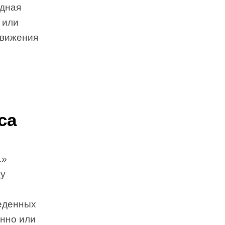
едная
 или
движения
са
.»
щу
веденных
онно или