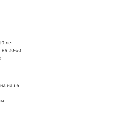
10 лет
 на 20-50
е
 на наше
им