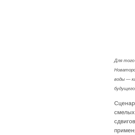
Для того
Новаторс
воды — к
будущего
Сценар
смелых
сдвигов
применя