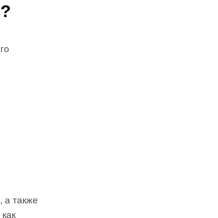
о?
го
, а также
 как