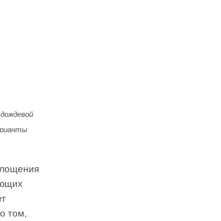
 дождевой
арианты
площения
яющих
ет
о том,