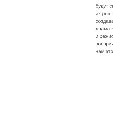
будут с
их реш
создава
драмату
и режис
восприя
нам это