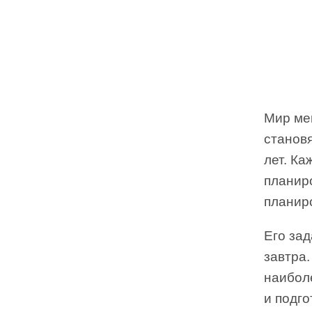
Мир мен
становя
лет. Ка
планир
планир
Его зад
завтра
наибол
и подго