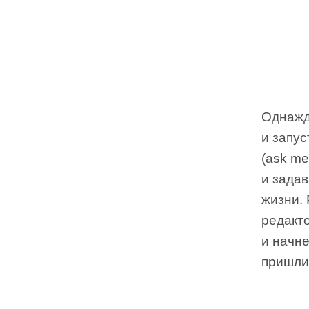
Однажд
и запу
(ask me
и зада
жизни.
редакт
и начн
пришли