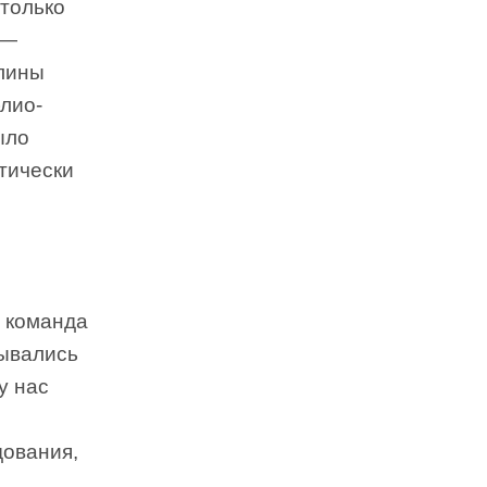
столько
 —
плины
лио-
ыло
ктически
ь команда
дывались
у нас
дования,