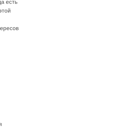
да есть
этой
тересов
я