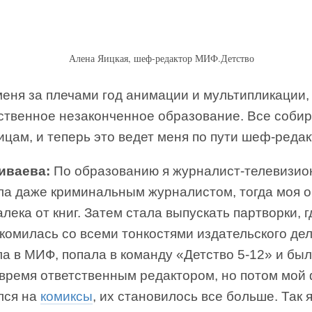
Алена Яицкая, шеф-редактор МИФ.Детство
еня за плечами год анимации и мультипликации,
ственное незаконченное образование. Все соби
ицам, и теперь это ведет меня по пути шеф-редак
иваева:
По образованию я журналист-телевизио
ла даже криминальным журналистом, тогда моя о
лека от книг. Затем стала выпускать партворки, г
комилась со всеми тонкостями издательского дел
а в МИФ, попала в команду «Детство 5-12» и бы
 время ответственным редактором, но потом мой
лся на
комиксы
, их становилось все больше. Так 