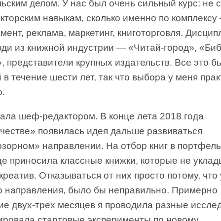
ьским делом. У нас был очень сильный курс: не 
акторским навыкам, сколько именно по комплексу
ент, реклама, маркетинг, книготорговля. Дисци
юди из книжной индустрии — «Читай-город», «Биб
, представители крупных издательств. Все это б
 в течение шести лет, так что выбора у меня пра
о.
тала шеф-редактором. В конце лета 2018 года
рчестве» появилась идея дальше развиваться
озорном» направлении. На отбор книг в портфел
ще приносила классные книжки, которые не укла
 креатив. Отказываться от них просто потому, что 
о направления, было бы неправильно. Примерно
ие двух-трех месяцев я проводила разные иссле
ировала стартовые эксперименты по новому