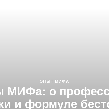
ОПЫТ МИФА
 МИФа: о професси
ки и формуле бест