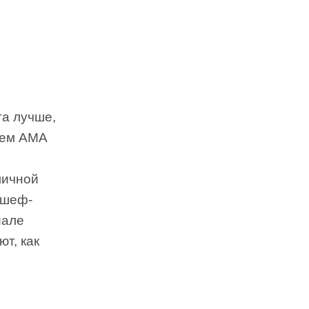
га лучше,
ием AMA
личной
 шеф-
иале
т, как