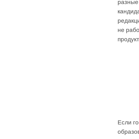
разные
кандид
редакци
не рабо
продукт
Если го
образо