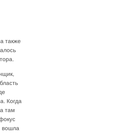
 а также
ралось
тора.
нщик,
бласть
де
а. Когда
ла там
 фокус
я вошла