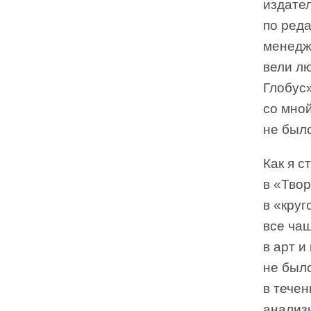
издател
по ред
менеджм
вели л
Глобус»
со мной
не был
Как я с
в «Тво
в «круг
все ча
в арт и
не был
в течен
анализ