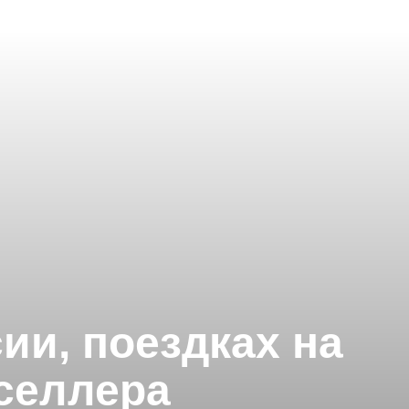
и, поездках на
селлера