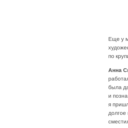
Еще у м
художе
по круп
Анна С
работа
была да
и позна
я пришл
долгое
смести