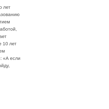
о лет
разованию
итием
работой,
ает
 10 лет
ем
: «А если
ойду,