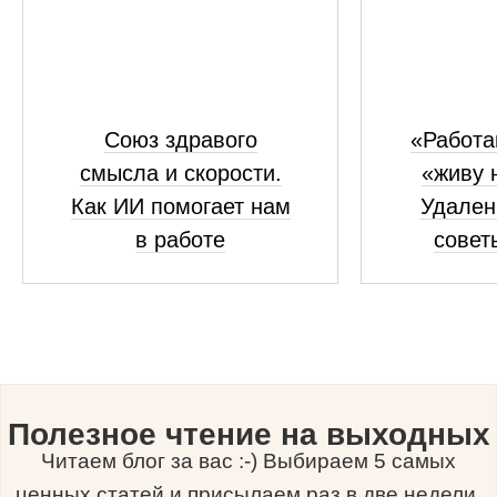
Союз здравого
«Работа
смысла и скорости.
«живу 
Как ИИ помогает нам
Удален
в работе
совет
Полезное чтение на выходных
Читаем блог за вас :-) Выбираем 5 самых
ценных статей и присылаем раз в две недели.