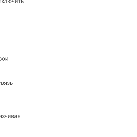
тключить
вои
связь
язчивая