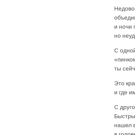
Недовол
объеди
и ночи 
но неуд
С одно
«пинком
ты сейч
Это кра
и где и
С друг
Быстры
нашел 
в голов