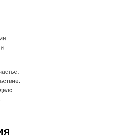
ми
ни
частье.
ьствие.
 дело
.
ия