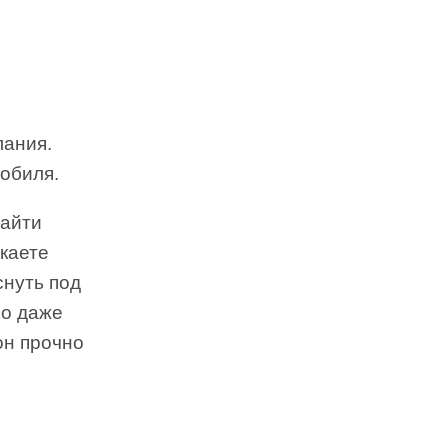
лания.
обиля.
найти
ыкаете
снуть под
но даже
он прочно