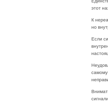
Единст
этот н
К нере
но вну
Если с
внутрен
настоящ
Неудов
самому 
неправ
Внимат
сигнал