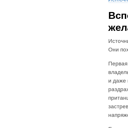
Всп
жел
Источн
Они по
Первая
владель
и даже 
раздра
пританц
застрев
напряж