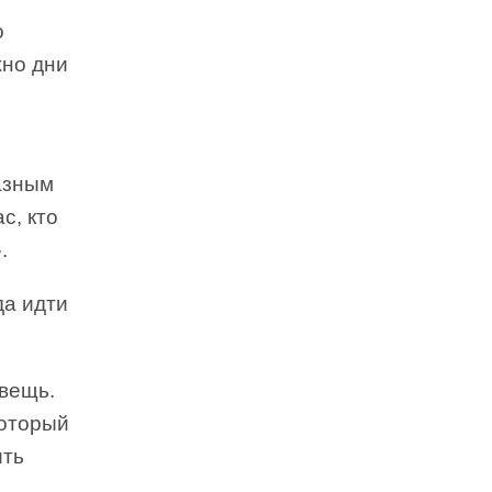
о
жно дни
азным
с, кто
.
да идти
 вещь.
который
ить