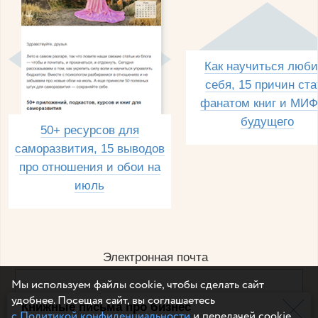
Как научиться люби
себя, 15 причин ста
фанатом книг и МИФ
будущего
50+ ресурсов для
саморазвития, 15 выводов
про отношения и обои на
июль
Электронная почта
Мы используем файлы cookie, чтобы сделать сайт
удобнее. Посещая сайт, вы соглашаетесь
Книжные письма про бизнес
Например, dulsineya@gmail.com
с Политикой конфиденциальности
и передачей cookie