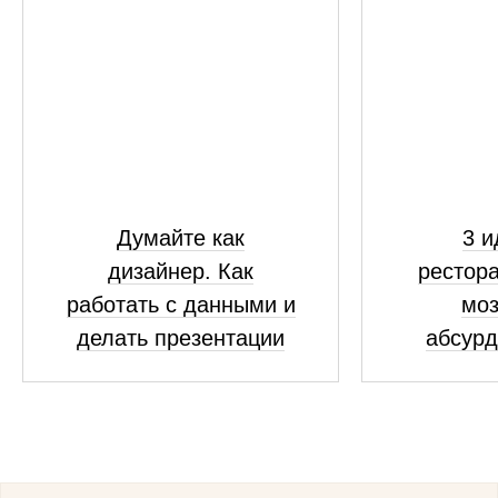
Думайте как
3 и
дизайнер. Как
рестора
работать с данными и
моз
делать презентации
абсур