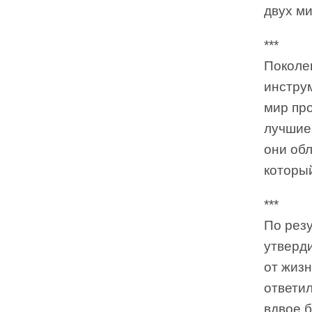
двух м
***
Поколе
инстру
мир пр
лучшие
они об
которыи
***
По резу
утверди
от жизн
ответил
вдвое б