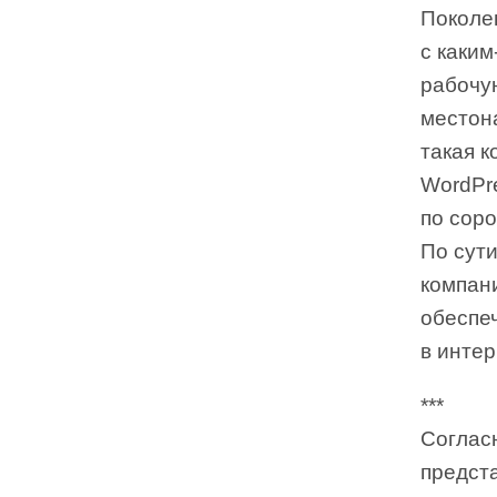
Поколе
с каки
рабочу
местон
такая к
WordPr
по соро
По сути
компани
обеспе
в инте
***
Соглас
предста