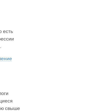
о есть
фессии
.
ление
логи
щиеся
тью свыше