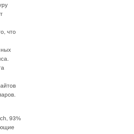
уру
т
о, что
нных
иса.
та
айтов
ларов.
ch, 93%
еющие