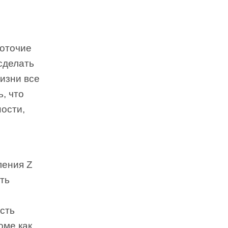
доточие
сделать
изни все
, что
ости,
ления Z
ть
сть
оме как