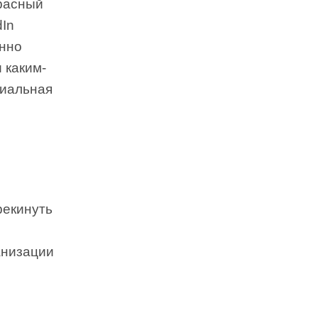
расный
dIn
анно
 каким-
циальная
рекинуть
анизации