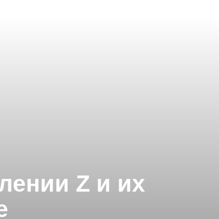
лении Z и их
е