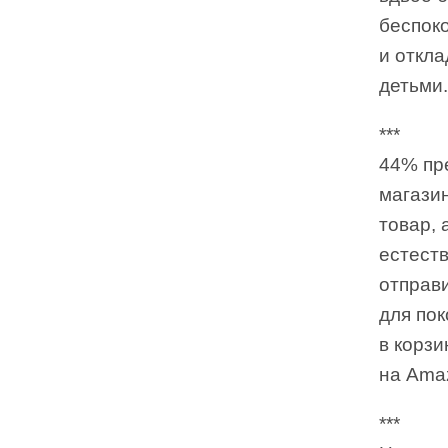
беспоко
и откла
детьми.
***
44% пре
магазин
товар, 
естеств
отправи
для пок
в корз
на Ama
***