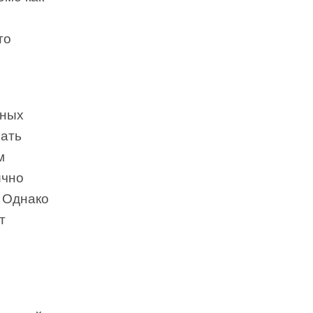
о
то
чных
пать
м
ично
. Однако
т