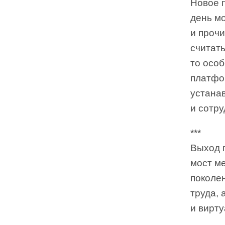
Новое п
день мо
и прочи
считать
то осо
платфо
устана
и сотру
***
Выход п
мост м
поколе
труда,
и вирт