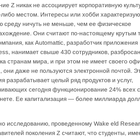
ние Z никак не ассоциирует корпоративную культ
м-либо местом. Интересы или хобби характеризую
ю среду ничуть не меньше, чем ее физическое
ахождение. Они считают по-настоящему крутым т
омпания, как Automattic, разработчик приложения
ess, нанимает свыше 430 сотрудников, разброса
ка странам мира, и при этом не имеет своего оф
, они даже не пользуются электронной почтой. Э
я разрабатывает целый ряд продуктов и услуг,
чивающих сегодня функционирование 24% всех с
рнете. Ее капитализация — более миллиарда дол
но исследованию, проведенному Wake eld Resear
вителей поколения Z считают, что студенты, им