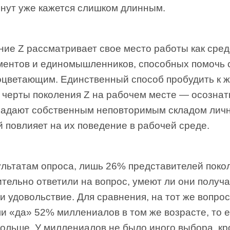
инут уже кажется слишком длинным.
ние Z рассматривает свое место работы как сре
ментов и единомышленников, способных помочь 
оцветающим. Единственный способ пробудить к ж
 черты поколения Z на рабочем месте — осознать
ладают собственным неповторимым складом личн
̆ повлияет на их поведение в рабочей среде.
льтатам опроса, лишь 26% представителей поко
тельно ответили на вопрос, умеют ли они получа
и удовольствие. Для сравнения, на тот же вопрос
и «да» 52% миллениалов в том же возрасте, то е
ольше. У миллениалов не было иного выбора, кр