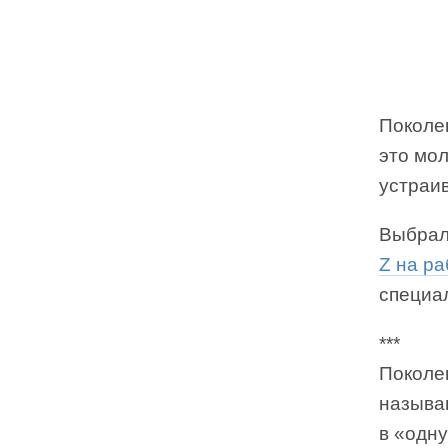
Поколен
это мо
устраив
Выбрал
Z на р
специал
***
Поколен
называ
в «одн