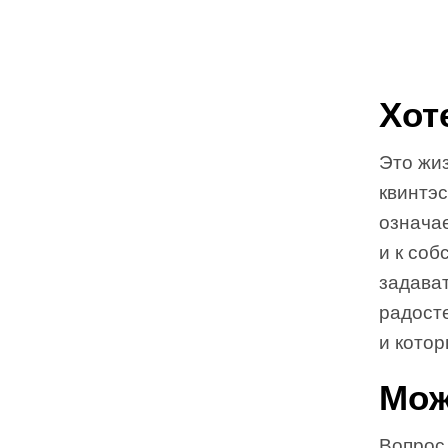
Хот
Это жиз
квинтэ
означа
и к соб
задават
радосте
и котор
Мож
Вопрос