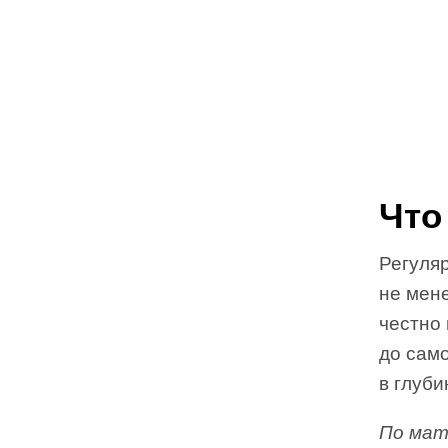
Что
Регуляр
не мене
честно 
до само
в глуби
По мат