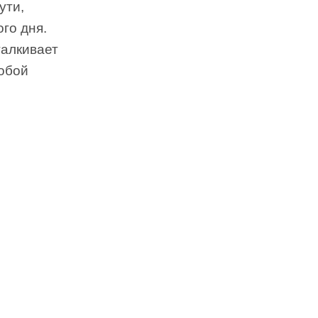
ути,
го дня.
талкивает
обой