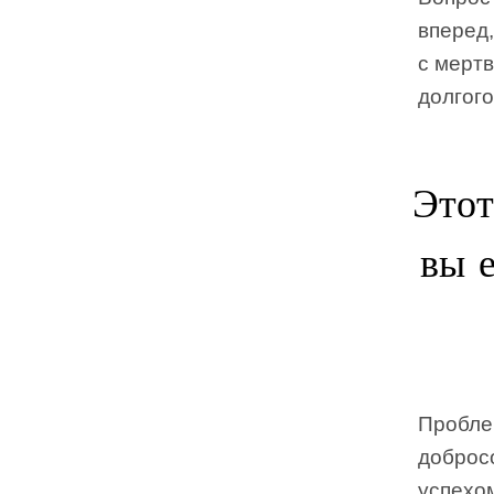
вперед,
с мертв
долгого
Этот
вы е
Пробле
добросо
успехом