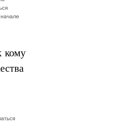
ься
в начале
к кому
ества
чаться