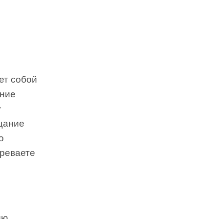
т собой
ение
у
ещание
о
зреваете
ию