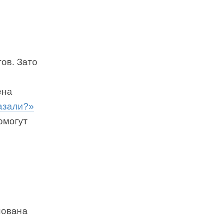
ов. Зато
ена
казали?»
омогут
нована