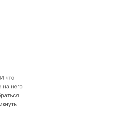
 И что
е на него
браться
икнуть