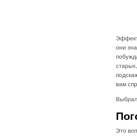
Эффект
они зна
побужд
старых
подскаж
вам сп
Выбрал
Пог
Это воп