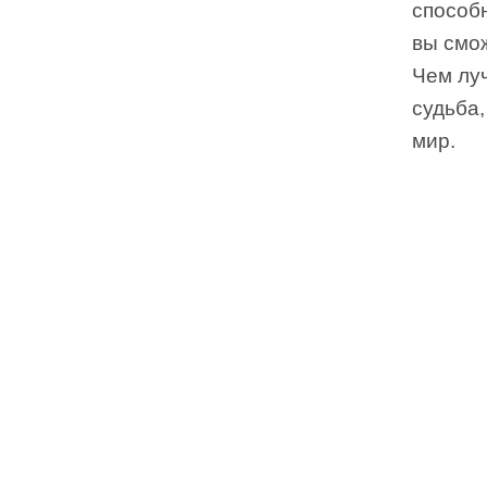
способн
вы смож
Чем луч
судьба,
мир.