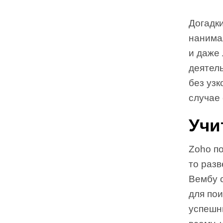
Догадки
нанима
и даже 
деятел
без узк
случае
Учи
Zoho п
то разв
Вембу 
для пои
успешн