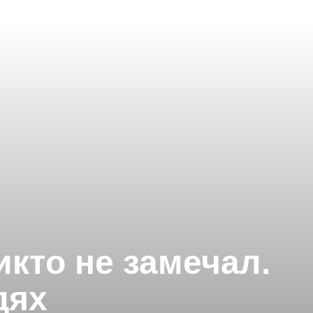
икто не замечал.
дях