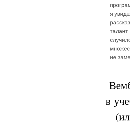
програм
я увиде
рассказ
талант 
случило
множест
не заме
Вемб
в уче
(ил