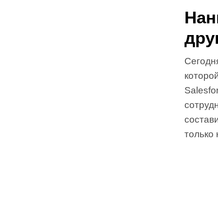
Нан
дру
Сегодн
которой
Salesfo
сотрудн
состав
только 