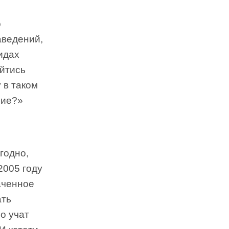
о
аведений,
идах
ойтись
 в таком
ние?»
годно,
2005 году
аченное
ать
o учат