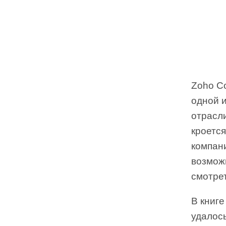
Zoho Co
одной и
отрасли
кроется
компани
возможн
смотрет
В книг
удалось