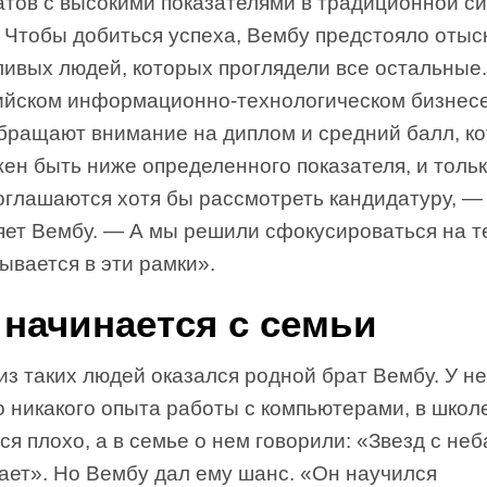
атов с высокими показателями в традиционной с
 Чтобы добиться успеха, Вембу предстояло отыс
ливых людей, которых проглядели все остальные.
ийском информационно-технологическом бизнес
обращают внимание на диплом и средний балл, к
ен быть ниже определенного показателя, и толь
соглашаются хотя бы рассмотреть кандидатуру, —
ет Вембу. — А мы решили сфокусироваться на те
ывается в эти рамки».
 начинается с семьи
з таких людей оказался родной брат Вембу. У не
 никакого опыта работы с компьютерами, в школ
ся плохо, а в семье о нем говорили: «Звезд с неб
ает». Но Вембу дал ему шанс. «Он научился