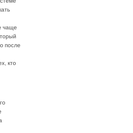
истеме
кать
е чаще
оторый
ко после
х, кто
го
е
а