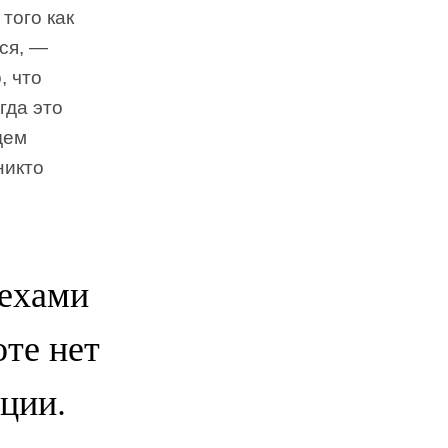
того как
лся, —
, что
гда это
дем
никто
пехами
оте нет
яции.