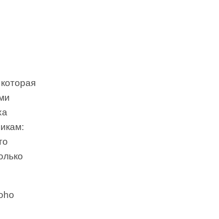
 которая
ами
ха
никам:
то
олько
oho