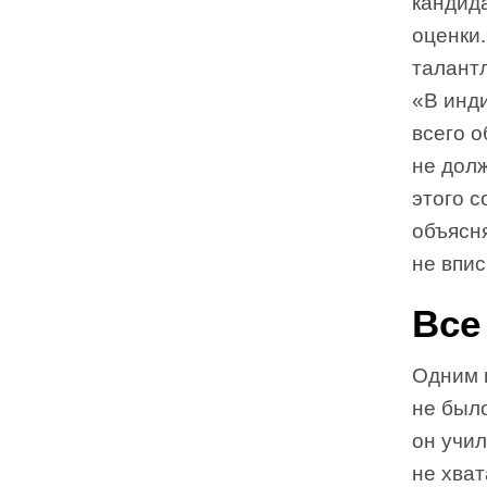
кандид
оценки.
талант
«В инд
всего 
не долж
этого 
объясня
не впис
Все
Одним и
не было
он учил
не хват