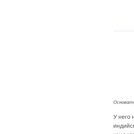
Основате
У него
индийс