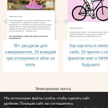
50+ ресурсов для
Как научиться люби
саморазвития, 15 выводов
себя, 15 причин ста
про отношения и обои на
фанатом книг и МИФ
июль
будущего
Электронная почта
Мы используем файлы cookie, чтобы сделать сайт
удобнее. Посещая сайт, вы соглашаетесь
Книжные письма про бизнес
Например, dulsineya@gmail.com