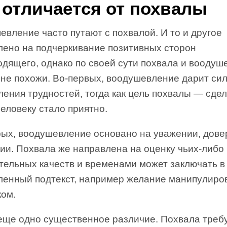
 отличается от похвалы
вление часто путают с похвалой. И то и другое
лено на подчеркивание позитивных сторон
одящего, однако по своей сути похвала и воодуш
 не похожи. Во-первых, воодушевление дарит сил
ения трудностей, тогда как цель похвалы — сдел
еловеку стало приятно.
рых, воодушевление основано на уважении, дове
ии. Похвала же направлена на оценку чьих-либо
тельных качеств и временами может заключать в
ленный подтекст, например желание манипулиро
ком.
 еще одно существенное различие. Похвала треб