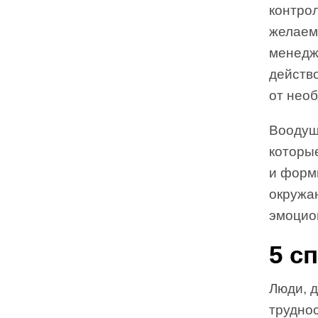
контро
желаем
менедже
действо
от необ
Воодуш
которы
и форм
окружа
эмоцио
5 с
Люди, 
труднос