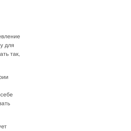
евление
у для
ать так,
рии
 себе
вать
ует