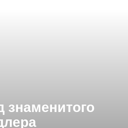
д знаменитого
длера