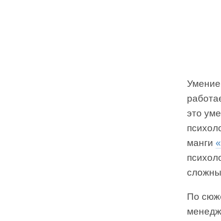
Умение
работае
это ум
психоло
манги
«
психоло
сложны
По сюж
менедж