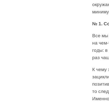
окружаю
миниму
№ 1. С
Все мы
на чем-
годы: в
раз ча
К чему 
зацикли
позитив
то след
Именно