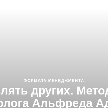
ФОРМУЛА МЕНЕДЖМЕНТА
лять других. Мето
олога Альфреда А