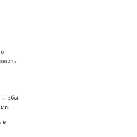
то
своить
, чтобы
ыми.
ным