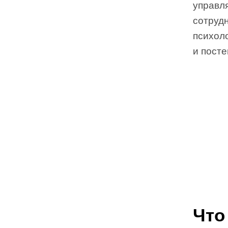
управл
сотрудн
психол
и посте
Что