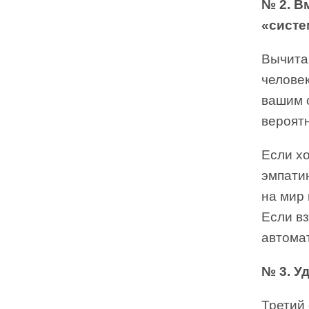
№ 2. В
«систе
Вычитан
человек
вашим 
вероятн
Если х
эмпати
на мир 
Если в
автомат
№ 3. У
Третий