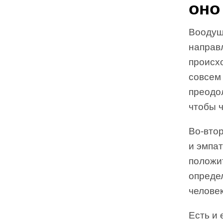
оно
Воодуше
направ
происх
совсем
преодол
чтобы ч
Во-вто
и эмпат
положи
опреде
челове
Есть и