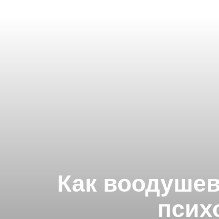
Как воодушев
псих