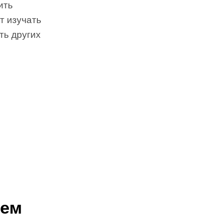
ить
т изучать
ть других
чем