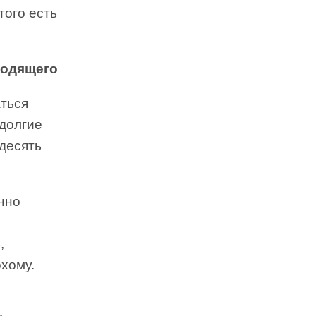
того есть
ходящего
ться
 долгие
 десять
нно
,
охому.