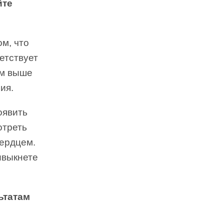
йте
м, что
ветствует
ем выше
ия.
оявить
отреть
сердцем.
ивыкнете
ьтатам