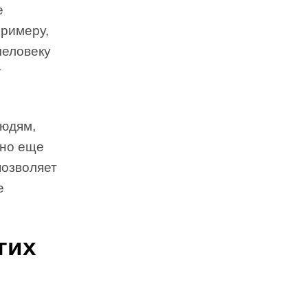
е
примеру,
человеку
т
людям,
 но еще
позволяет
е
гих