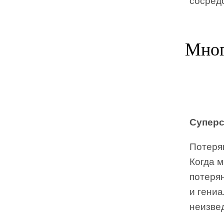
сосред
Мног
Суперс
Потерян
Когда м
потеря
и гени
неизве