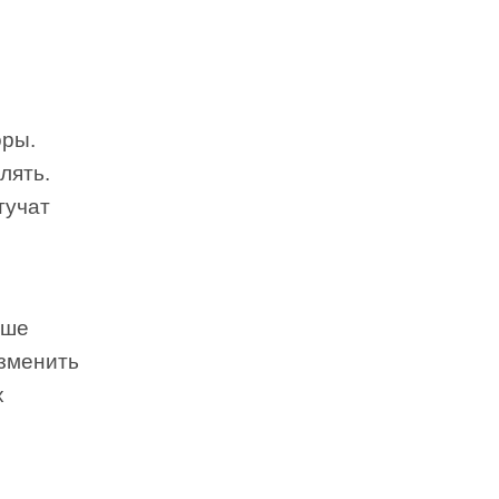
оры.
лять.
тучат
ьше
изменить
х