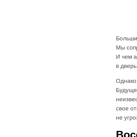
Больши
Мы соп
И чем а
в дверь
Однако
Будуще
неизве
свое от
не угро
Вос