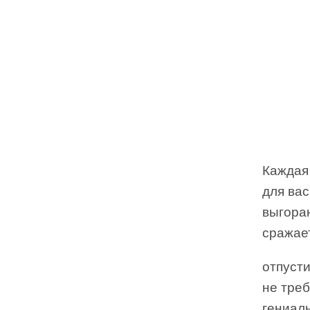
Каждая
для вас
выгоран
сражает
отпуст
не треб
гениаль