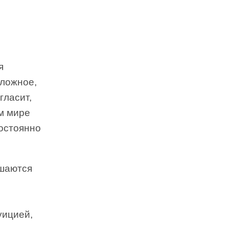
я
оложное,
гласит,
ем мире
постоянно
чшаются
уицией,