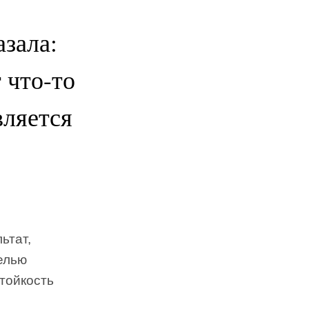
зала:
 что-то
вляется
ьтат,
елью
тойкость