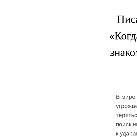
Писа
«Когд
знако
В мире 
угрожае
терять
поиск 
к удара