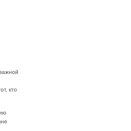
 важной
от, кто
нию
вне