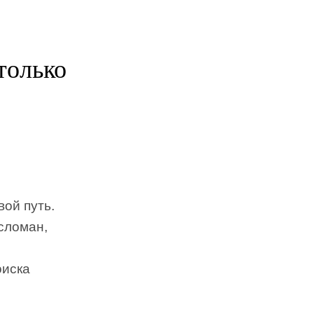
только
ой путь.
сломан,
оиска