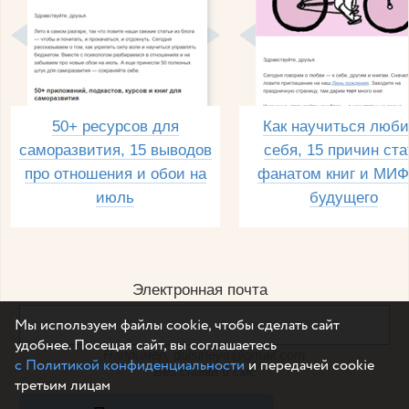
50+ ресурсов для
Как научиться люби
саморазвития, 15 выводов
себя, 15 причин ста
про отношения и обои на
фанатом книг и МИФ
июль
будущего
Электронная почта
Мы используем файлы cookie, чтобы сделать сайт
удобнее. Посещая сайт, вы соглашаетесь
Например, dulsineya@gmail.com
с Политикой конфиденциальности
и передачей cookie
Без спама и смс
третьим лицам