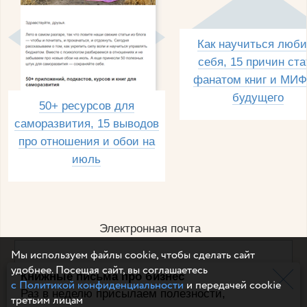
Как научиться люби
себя, 15 причин ста
фанатом книг и МИФ
будущего
50+ ресурсов для
саморазвития, 15 выводов
про отношения и обои на
июль
Электронная почта
Мы используем файлы cookie, чтобы сделать сайт
удобнее. Посещая сайт, вы соглашаетесь
Книжные письма про бизнес
Например, dulsineya@gmail.com
с Политикой конфиденциальности
и передачей cookie
Без спама и смс
Раз в неделю присылаем полезности,
третьим лицам