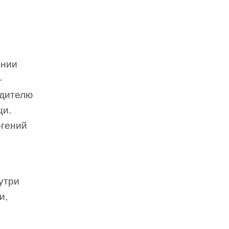
ении
—
одителю
щи.
-гений
утри
и,