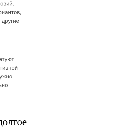
овий.
риантов,
 другие
етуют
ктивной
нужно
ьно
долгое