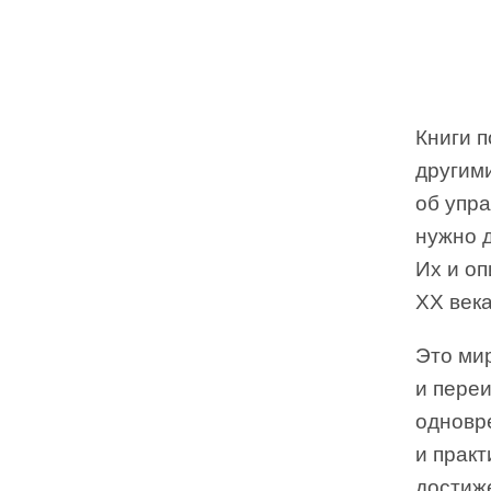
Книги 
другим
об упр
нужно 
Их и о
XX века
Это ми
и переи
одновр
и практ
достиж