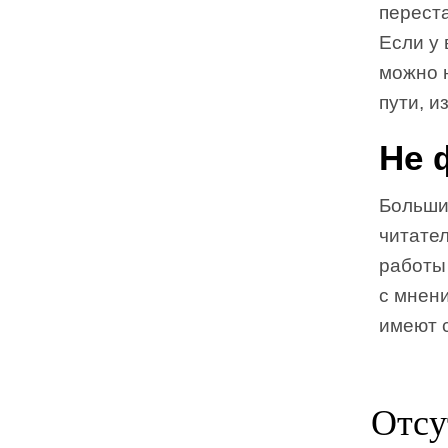
перест
Если у 
можно 
пути, и
Не 
Больши
читате
работы
с мнен
имеют 
Отсу