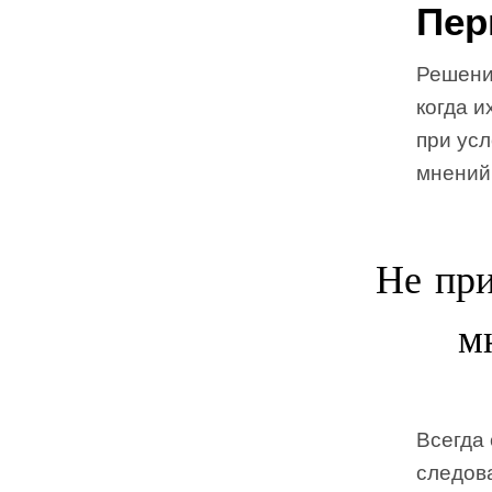
Пер
Решени
когда 
при ус
мнений,
Не при
м
Всегда 
следова