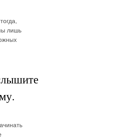
тогда,
ны лишь
ложных
услышите
му.
начинать
е