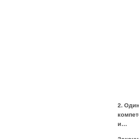
2. Оди
компет
и…