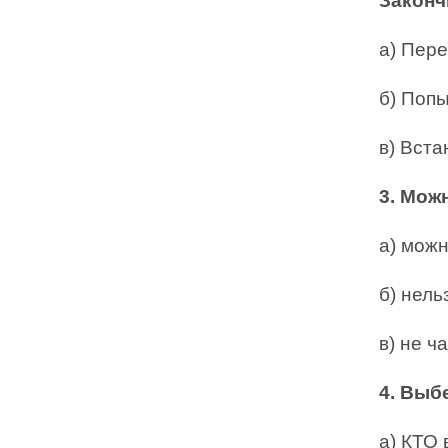
Законч
а) Пер
б) Попы
в) Вста
3. Мож
а) мож
б) нель
в) не ч
4. Выб
а) КТО