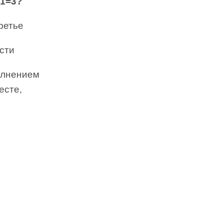
+1=3?
ретье
сти
олнением
есте,