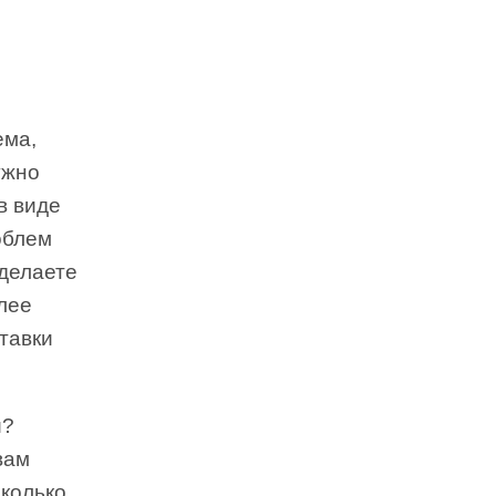
ема,
ужно
в виде
облем
 делаете
лее
ставки
й?
вам
сколько