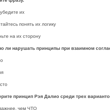
ите фразу.
еубедите их
тайтесь понять их логику
ньте на их сторону
но ли нарушать принципы при взаимном согла
но
зя
асто
ерите принцип Рэя Далио среди трех варианто
 важнее, чем ЧТО