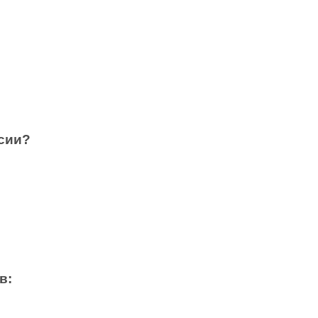
сии?
в: