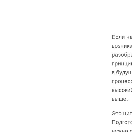
Если на
возника
разобра
принци
в буду
процес
высокий
выше.
Это ци
Подгот
нужно с