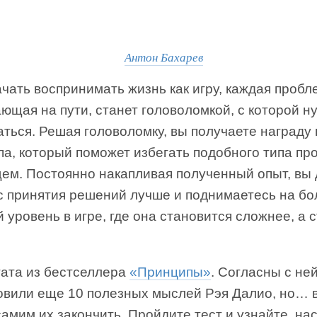
Антон Бахарев
чать воспринимать жизнь как игру, каждая пробл
ющая на пути, станет головоломкой, с которой н
ться. Решая головоломку, вы получаете награду 
па, который поможет избегать подобного типа пр
щем. Постоянно накапливая полученный опыт, вы
с принятия решений лучше и поднимаетесь на бо
 уровень в игре, где она становится сложнее, а 
тата из бестселлера
«Принципы»
. Согласны с не
овили еще 10 полезных мыслей Рэя Далио, но… 
амим их закончить. Пройдите тест и узнайте, на