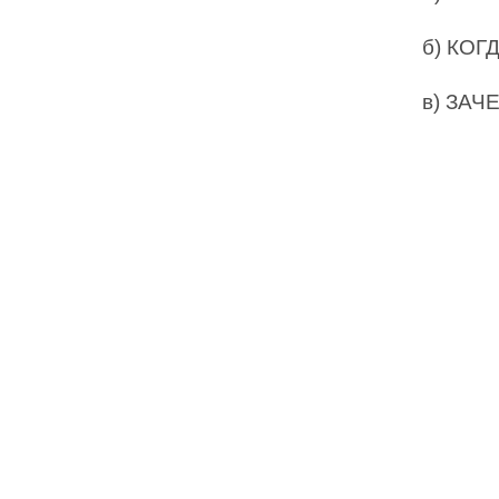
б) КОГ
в) ЗАЧ