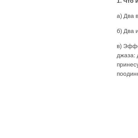
1. Что
а) Два
б) Два 
в) Эфф
джаза: 
принесу
поодин