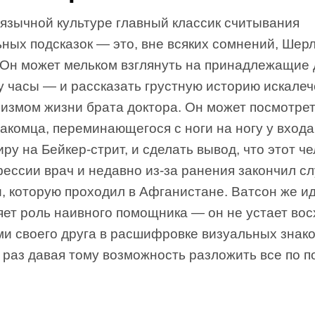
оязычной культуре главный классик считывания
ных подсказок — это, вне всяких сомнений, Шер
 Он может мельком взглянуть на принадлежащие 
у часы — и рассказать грустную историю искале
лизмом жизни брата доктора. Он может посмотре
акомца, переминающегося с ноги на ногу у входа
иру на Бейкер-стрит, и сделать вывод, что этот ч
ессии врач и недавно из-за ранения закончил с
и, которую проходил в Афганистане. Ватсон же и
яет роль наивного помощника — он не устает во
ми своего друга в расшифровке визуальных знако
раз давая тому возможность разложить все по п