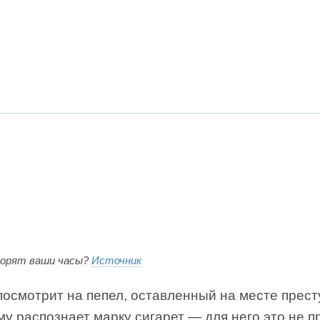
ворят ваши часы?
Источник
посмотрит на пепел, оставленный на месте прест
му распознает марку сигарет — для него это не п