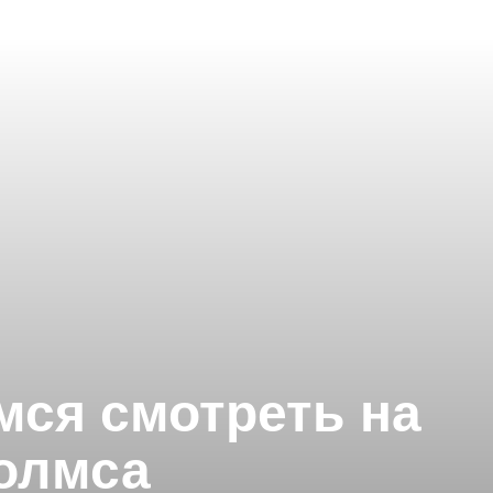
мся смотреть на
олмса