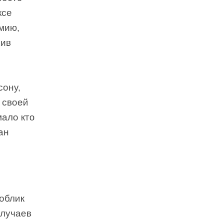
ксе
мию,
хив
сону,
 своей
мало кто
ан
 облик
случаев