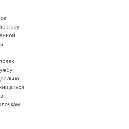
лок
доктору
ченной
ть
еловек
лужбу
деально
схищаться
в,
олочкам.