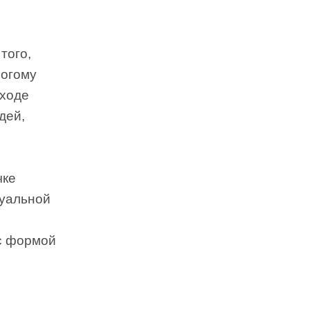
того,
рогому
оходе
дей,
чке
зуальной
 с формой