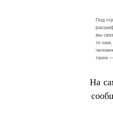
Под «г
расшиф
мы свя
то нам,
челове
такое 
На са
сообщ