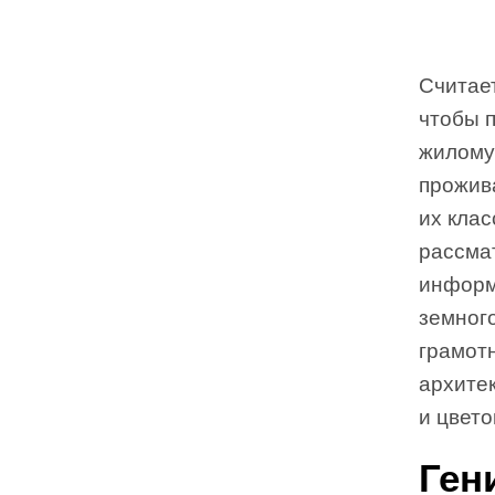
Считает
чтобы п
жилому
прожив
их клас
рассма
информ
земног
грамот
архите
и цвето
Ген