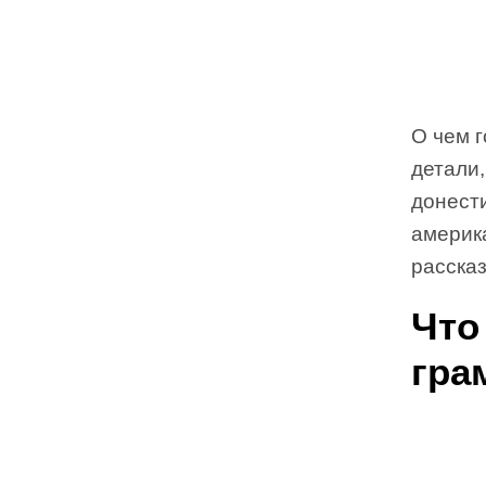
О чем г
детали
донест
америк
рассказ
Что
гра