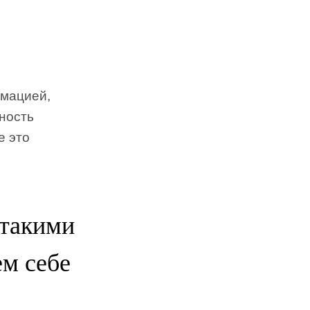
рмацией,
бность
е это
 такими
м себе