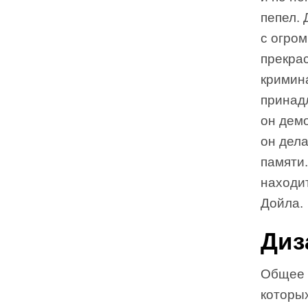
пепел. 
с огро
прекрас
кримина
принад
он демо
он дел
памяти.
находи
Дойла.
Диз
Общее п
которых