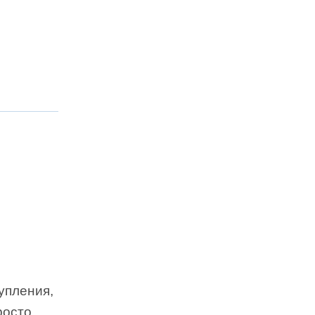
упления,
росто