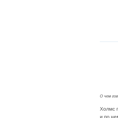
О чем го
Холмс 
и по не