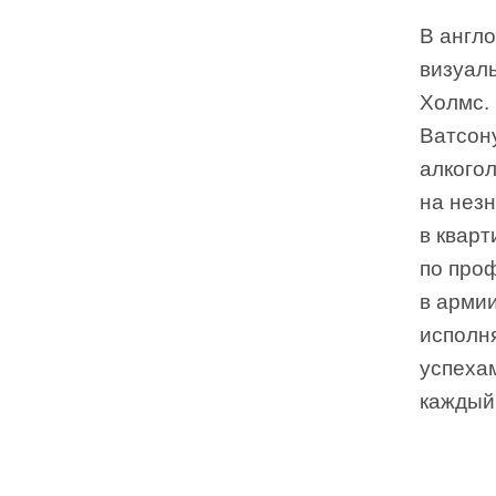
В англ
визуаль
Холмс.
Ватсон
алкого
на незн
в кварт
по проф
в арми
исполн
успеха
каждый 